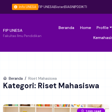
Info UNESA
FIP UNESA
|
Sister
|
SIASN
|
PDDIKTI
Beranda
Home
Profile
FIP UNESA
Fakultas Ilmu Pendidikan
Kemahasi
Beranda
Riset Mahasiswa
Kategori: Riset Mahasiswa
1 min read