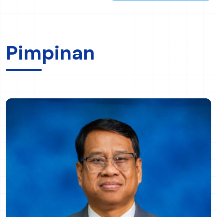
Workshop Kurikulum Berbasis
20
OBE
Ruang Rapat FIP Lt. 2, Kampus Lidah
Jun
Wetan
Agenda Selengkapnya
Pimpinan