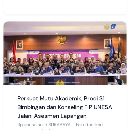
UNESA Kembangkan Model
Pembelajaran AGGA Berbasis
Gurindam 12 untuk Tingkatkan
Berpikir Kritis dan Komunikasi Anak
Usia Dini
fip.unesa.ac.id., Surabaya - Promovendus
Program Doktor Pendidikan Dasar Fakultas
Ilmu Pendidikan Un...
27 Juli 2026