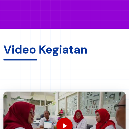
Instagram
@fipunesa
Halo, Sobat FIP 👋 FIP Unesa
Halo Sobat FIP!👋✨ Selamat dan
menyambut hangat kunjungan
sukses atas pelaksanaan Ujian
dan partisipasi mahasisw...
Disertasi Terbuka P...
‹
›