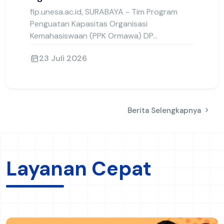
Tim PPK ORMAWA DPM FIP UNESA
Perkuat Sektor Maritim Pesisir,
Longline Apung Dua Ekosistem
Resmi Beroperasi di Desa
Ngemboh
fip.unesa.ac.id, SURABAYA - Tim Program
Penguatan Kapasitas Organisasi
Kemahasiswaan (PPK Ormawa) DP...
23 Juli 2026