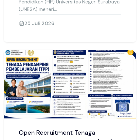
Perkuat Mutu Akademik, Prodi S1
Bimbingan dan Konseling FIP UNESA
Jalani Asesmen Lapangan
fip.unesa.ac.id SURABAYA – Fakultas Ilmu
Pendidikan (FIP) Universitas Negeri Surabaya
(UNESA) meneri...
25 Juli 2026