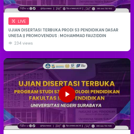
PENDIDIKAN UNESA || PROMOVENDA : DYANDRA ARMYTA
RAMADHAN
142 views
LIVE
UJIAN DISERTASI TERBUKA PRODI S3 PENDIDIKAN DASAR
UNESA || PROMOVENDUS : MOHAMMAD FAUZIDDIN
234 views