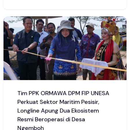
FIP UNESA Dorong Dosen
Tingkatkan Kualitas Publikasi
melalui Workshop One Lecturer
One Scopus
fip.unesa.ac.id, SURABAYA - fip.unesa.ac.id,
SURABAYA — Fakultas Ilmu Pendidikan,
Universitas Negeri...
23 Juli 2026