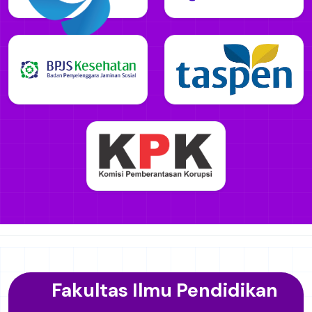
Partner & Layanan Terkait
Akses cepat ke sistem dan layanan mitra kami.