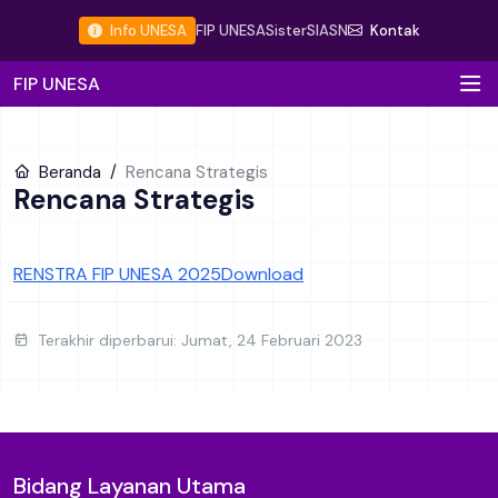
Info UNESA
FIP UNESA
Sister
SIASN
Kontak
FIP UNESA
Beranda
Rencana Strategis
Rencana Strategis
RENSTRA FIP UNESA 2025
Download
Terakhir diperbarui: Jumat, 24 Februari 2023
Bidang Layanan Utama