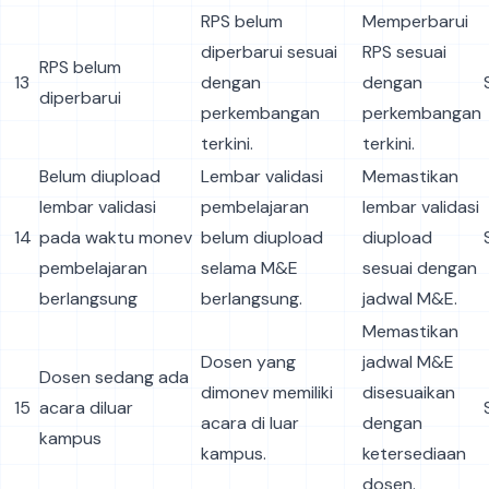
RPS belum
Memperbarui
diperbarui sesuai
RPS sesuai
RPS belum
13
dengan
dengan
diperbarui
perkembangan
perkembangan
terkini.
terkini.
Belum diupload
Lembar validasi
Memastikan
lembar validasi
pembelajaran
lembar validasi
14
pada waktu monev
belum diupload
diupload
pembelajaran
selama M&E
sesuai dengan
berlangsung
berlangsung.
jadwal M&E.
Memastikan
Dosen yang
jadwal M&E
Dosen sedang ada
dimonev memiliki
disesuaikan
15
acara diluar
acara di luar
dengan
kampus
kampus.
ketersediaan
dosen.