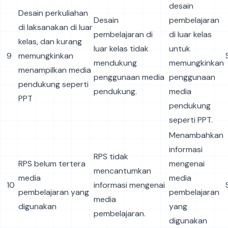
desain
Desain perkuliahan
Desain
pembelajaran
di laksanakan di luar
pembelajaran di
di luar kelas
kelas, dan kurang
luar kelas tidak
untuk
9
memungkinkan
mendukung
memungkinkan
menampilkan media
penggunaan media
penggunaan
pendukung seperti
pendukung.
media
PPT
pendukung
seperti PPT.
Menambahkan
informasi
RPS tidak
RPS belum tertera
mengenai
mencantumkan
media
media
10
informasi mengenai
pembelajaran yang
pembelajaran
media
digunakan
yang
pembelajaran.
digunakan