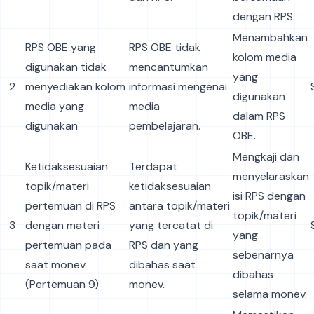
dengan RPS.
Menambahkan
RPS OBE yang
RPS OBE tidak
kolom media
digunakan tidak
mencantumkan
yang
2
menyediakan kolom
informasi mengenai
digunakan
media yang
media
dalam RPS
digunakan
pembelajaran.
OBE.
Mengkaji dan
Ketidaksesuaian
Terdapat
menyelaraskan
topik/materi
ketidaksesuaian
isi RPS dengan
pertemuan di RPS
antara topik/materi
topik/materi
3
dengan materi
yang tercatat di
yang
pertemuan pada
RPS dan yang
sebenarnya
saat monev
dibahas saat
dibahas
(Pertemuan 9)
monev.
selama monev.