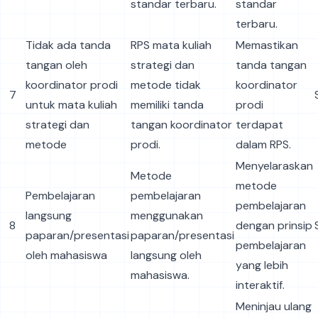
standar terbaru.
standar
terbaru.
Tidak ada tanda
RPS mata kuliah
Memastikan
tangan oleh
strategi dan
tanda tangan
koordinator prodi
metode tidak
koordinator
7
untuk mata kuliah
memiliki tanda
prodi
strategi dan
tangan koordinator
terdapat
metode
prodi.
dalam RPS.
Menyelaraskan
Metode
metode
Pembelajaran
pembelajaran
pembelajaran
langsung
menggunakan
8
dengan prinsip
paparan/presentasi
paparan/presentasi
pembelajaran
oleh mahasiswa
langsung oleh
yang lebih
mahasiswa.
interaktif.
Meninjau ulang