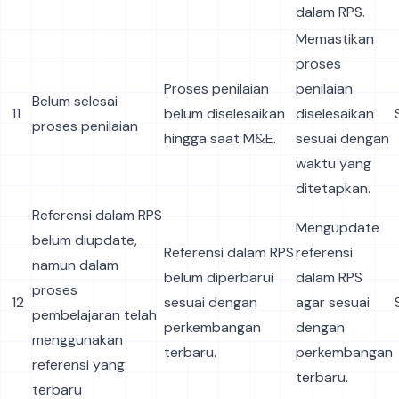
dalam RPS.
Memastikan
proses
Proses penilaian
penilaian
Belum selesai
11
belum diselesaikan
diselesaikan
proses penilaian
hingga saat M&E.
sesuai dengan
waktu yang
ditetapkan.
Referensi dalam RPS
Mengupdate
belum diupdate,
Referensi dalam RPS
referensi
namun dalam
belum diperbarui
dalam RPS
proses
12
sesuai dengan
agar sesuai
pembelajaran telah
perkembangan
dengan
menggunakan
terbaru.
perkembangan
referensi yang
terbaru.
terbaru