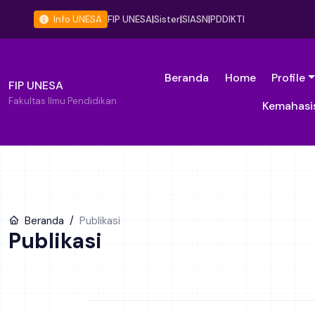
Info UNESA
FIP UNESA
|
Sister
|
SIASN
|
PDDIKTI
Beranda
Home
Profile
FIP UNESA
Fakultas Ilmu Pendidikan
Kemahasi
Beranda
Publikasi
Publikasi