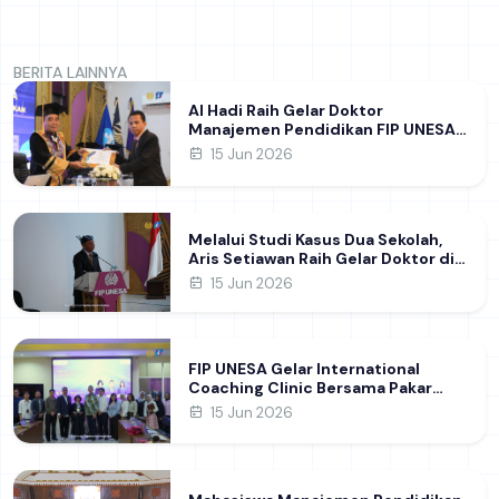
BERITA LAINNYA
Al Hadi Raih Gelar Doktor
Manajemen Pendidikan FIP UNESA
melalui Riset Pembentukan
15 Jun 2026
Karakter Guru
Melalui Studi Kasus Dua Sekolah,
Aris Setiawan Raih Gelar Doktor di
FIP UNESA Usai Kupas Manajemen
15 Jun 2026
Pembelajaran Deep Learning
FIP UNESA Gelar International
Coaching Clinic Bersama Pakar
Khon Kaen University Thailand,
15 Jun 2026
Kupas Strategi Publikasi Jurnal
Ilmiah Internasional dukung SDG 4