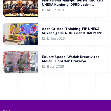
Mahasiswa Manajemen Pendidikan
UNESA Kunjungi DPRD Jatim,
Perdalam Pemahaman Kebijakan
14 Jun 2026
Pendidikan Daerah
Asah Critical Thinking, FIP UNESA
Sukses gelar NUDC dan KDMI 2026
12 Jun 2026
Eduart Space: Wadah Kreativitas
Melalui Seni dan Prakarya
11 Jun 2026