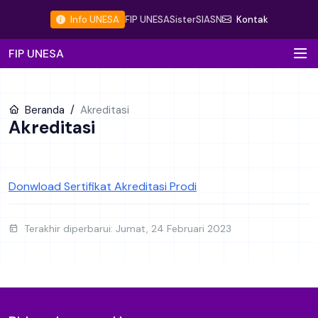
Info UNESA
FIP UNESA
Sister
SIASN
Kontak
FIP UNESA
Beranda
Akreditasi
Akreditasi
Donwload Sertifikat Akreditasi Prodi
Terakhir diperbarui: Jumat, 24 Februari 2023