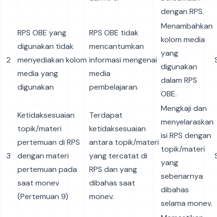
dengan RPS.
Menambahkan
RPS OBE yang
RPS OBE tidak
kolom media
digunakan tidak
mencantumkan
yang
2
menyediakan kolom
informasi mengenai
digunakan
media yang
media
dalam RPS
digunakan
pembelajaran.
OBE.
Mengkaji dan
Ketidaksesuaian
Terdapat
menyelaraskan
topik/materi
ketidaksesuaian
isi RPS dengan
pertemuan di RPS
antara topik/materi
topik/materi
3
dengan materi
yang tercatat di
yang
pertemuan pada
RPS dan yang
sebenarnya
saat monev
dibahas saat
dibahas
(Pertemuan 9)
monev.
selama monev.