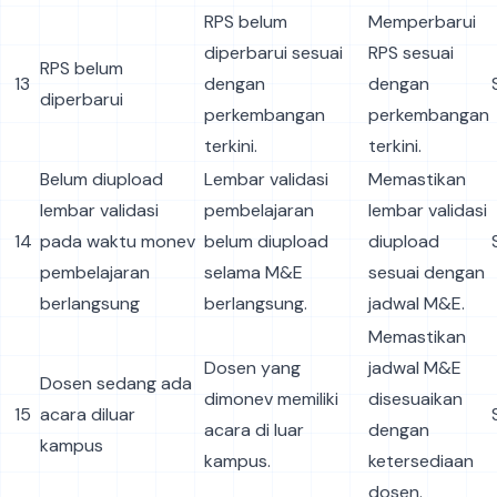
RPS belum
Memperbarui
diperbarui sesuai
RPS sesuai
RPS belum
13
dengan
dengan
diperbarui
perkembangan
perkembangan
terkini.
terkini.
Belum diupload
Lembar validasi
Memastikan
lembar validasi
pembelajaran
lembar validasi
14
pada waktu monev
belum diupload
diupload
pembelajaran
selama M&E
sesuai dengan
berlangsung
berlangsung.
jadwal M&E.
Memastikan
Dosen yang
jadwal M&E
Dosen sedang ada
dimonev memiliki
disesuaikan
15
acara diluar
acara di luar
dengan
kampus
kampus.
ketersediaan
dosen.