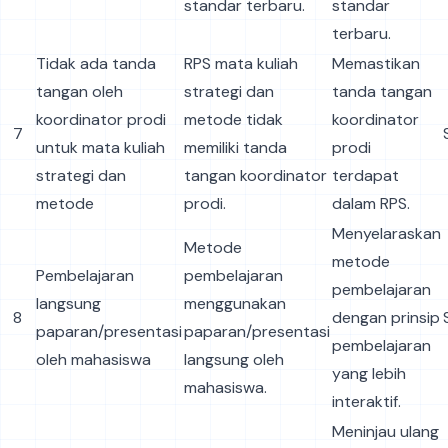
standar terbaru.
standar
terbaru.
Tidak ada tanda
RPS mata kuliah
Memastikan
tangan oleh
strategi dan
tanda tangan
koordinator prodi
metode tidak
koordinator
7
untuk mata kuliah
memiliki tanda
prodi
strategi dan
tangan koordinator
terdapat
metode
prodi.
dalam RPS.
Menyelaraskan
Metode
metode
Pembelajaran
pembelajaran
pembelajaran
langsung
menggunakan
8
dengan prinsip
paparan/presentasi
paparan/presentasi
pembelajaran
oleh mahasiswa
langsung oleh
yang lebih
mahasiswa.
interaktif.
Meninjau ulang