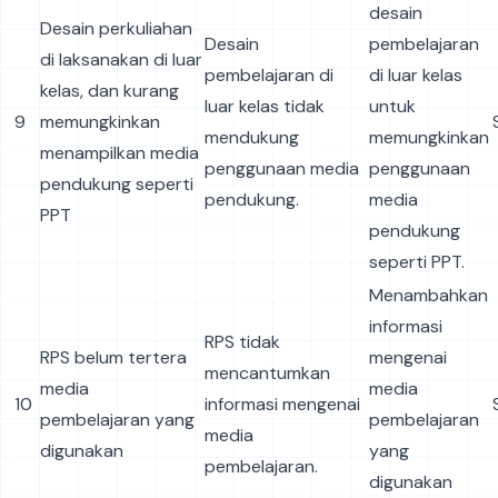
desain
Desain perkuliahan
Desain
pembelajaran
di laksanakan di luar
pembelajaran di
di luar kelas
kelas, dan kurang
luar kelas tidak
untuk
9
memungkinkan
mendukung
memungkinkan
menampilkan media
penggunaan media
penggunaan
pendukung seperti
pendukung.
media
PPT
pendukung
seperti PPT.
Menambahkan
informasi
RPS tidak
RPS belum tertera
mengenai
mencantumkan
media
media
10
informasi mengenai
pembelajaran yang
pembelajaran
media
digunakan
yang
pembelajaran.
digunakan