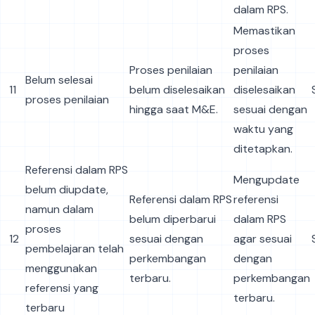
dalam RPS.
Memastikan
proses
Proses penilaian
penilaian
Belum selesai
11
belum diselesaikan
diselesaikan
proses penilaian
hingga saat M&E.
sesuai dengan
waktu yang
ditetapkan.
Referensi dalam RPS
Mengupdate
belum diupdate,
Referensi dalam RPS
referensi
namun dalam
belum diperbarui
dalam RPS
proses
12
sesuai dengan
agar sesuai
pembelajaran telah
perkembangan
dengan
menggunakan
terbaru.
perkembangan
referensi yang
terbaru.
terbaru