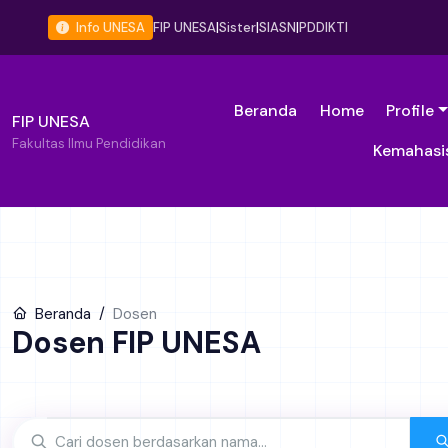
Info UNESA
FIP UNESA
|
Sister
|
SIASN
|
PDDIKTI
Beranda
Home
Profile
FIP UNESA
Fakultas Ilmu Pendidikan
Kemahasi
Beranda
Dosen
Dosen FIP UNESA