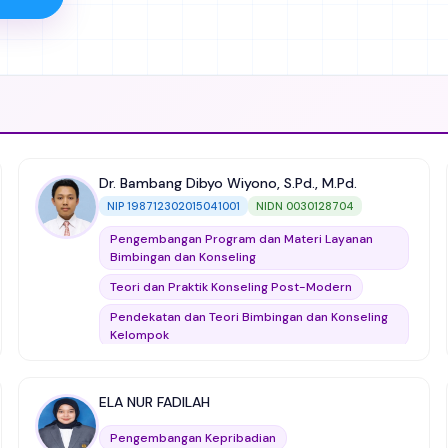
Dr. Bambang Dibyo Wiyono, S.Pd., M.Pd.
NIP 198712302015041001
NIDN 0030128704
Pengembangan Program dan Materi Layanan
Bimbingan dan Konseling
Teori dan Praktik Konseling Post-Modern
Pendekatan dan Teori Bimbingan dan Konseling
Kelompok
PENDEKATAN DAN TEORI BIMBINGAN DAN
KONSELING ADIKSI
ELA NUR FADILAH
Mikro Bimbingan dan Konseling (Micro Teaching)
Pengembangan Kepribadian
Teknologi Informasi dan Media Bimbingan dan