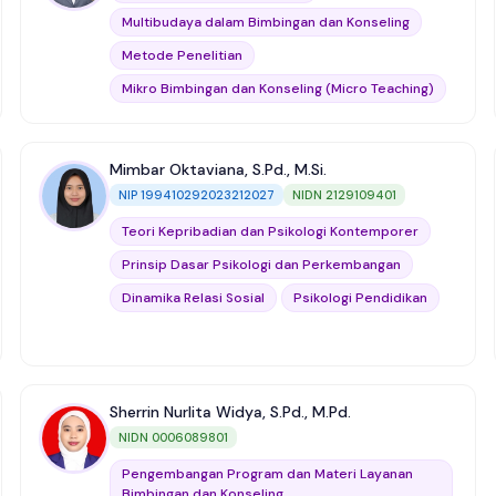
Konseling
Multibudaya dalam Bimbingan dan Konseling
Manajemen Bimbingan dan Konseling
Metode Penelitian
Profesi Bimbingan dan Konseling
Mikro Bimbingan dan Konseling (Micro Teaching)
Evaluasi & Supervisi Bimbingan dan Konseling
kurikulum sekolah
Mimbar Oktaviana, S.Pd., M.Si.
Metodologi Penelitian Kualitatif dan Kuantitatif
NIP 199410292023212027
NIDN 2129109401
Manajemen dan Supervisi Bimbingan dan
Teori Kepribadian dan Psikologi Kontemporer
Konseling
Prinsip Dasar Psikologi dan Perkembangan
Kajian Bimbingan dan Konseling Resolusi Konflik
Dinamika Relasi Sosial
Psikologi Pendidikan
Sherrin Nurlita Widya, S.Pd., M.Pd.
NIDN 0006089801
Pengembangan Program dan Materi Layanan
Bimbingan dan Konseling