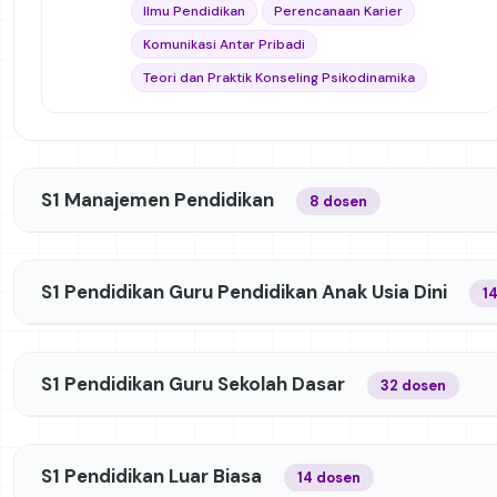
Ilmu Pendidikan
Perencanaan Karier
Teori dan Praktek Konseling Psikodinamika
Komunikasi Antar Pribadi
Statistik
Psikologi Pendidikan
Teori dan Praktik Konseling Psikodinamika
Pendekatan dan Teori Bimbingan dan Konseling
Pendekatan Kelompok dalam Bimbingan dan
Kelompok
Konseling
Asesmen dalam Bimbingan dan Konseling
Mikro Bimbingan dan Konseling (Micro Teaching)
Analisis Pengubahan Tingkah Laku
S1 Manajemen Pendidikan
8 dosen
Mikro Bimbingan dan Konseling (Micro Teaching)
Pengembangan Kepribadian
Analisis Data Kualitatif
S1 Pendidikan Guru Pendidikan Anak Usia Dini
1
S1 Pendidikan Guru Sekolah Dasar
32 dosen
S1 Pendidikan Luar Biasa
14 dosen