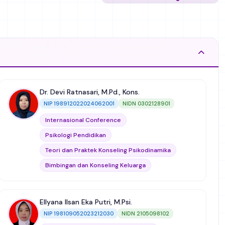
Dr. Devi Ratnasari, M.Pd., Kons.
NIP 198912022024062001
NIDN 0302128901
Internasional Conference
Psikologi Pendidikan
Teori dan Praktek Konseling Psikodinamika
Bimbingan dan Konseling Keluarga
Teori dan Praktik Konseling Kognitif-Perilaku
Keterampilan Dasar Konseling
Ellyana Ilsan Eka Putri, M.Psi.
Layanan Bimbingan dan Konseling untuk Adiksi
NIP 198109052023212030
NIDN 2105098102