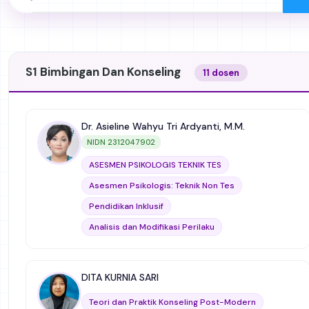
S1 Bimbingan Dan Konseling
11 dosen
Dr. Asieline Wahyu Tri Ardyanti, M.M.
NIDN 2312047902
ASESMEN PSIKOLOGIS TEKNIK TES
Asesmen Psikologis: Teknik Non Tes
Pendidikan Inklusif
Analisis dan Modifikasi Perilaku
Layanan Bimbingan dan Konseling untuk Anak
Berkebutuhan Khusus
DITA KURNIA SARI
Problematik Anak dan Remaja
Pengembangan Alat Ukur
Teori dan Praktik Konseling Post-Modern