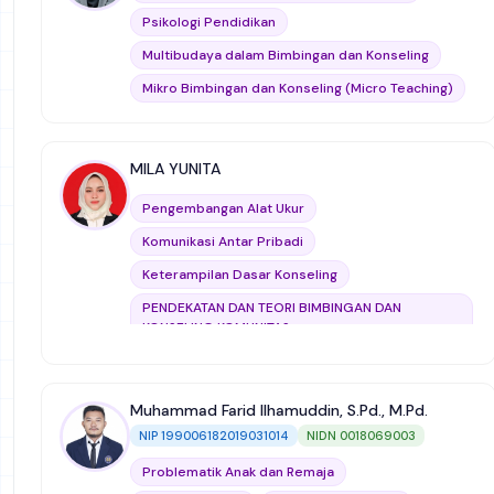
Mikro Bimbingan dan Konseling (Micro Teaching)
Psikologi Pendidikan
Kewirausahaan
Andragogi dan Hetaugogi
Multibudaya dalam Bimbingan dan Konseling
Mikro Bimbingan dan Konseling (Micro Teaching)
Evaluasi & Supervisi Bimbingan dan Konseling
Metode Penelitian
Ilmu Pendidikan
MILA YUNITA
Keterampilan Dasar Konseling
Pengembangan Alat Ukur
Andragogi dan Hetaugogi
Komunikasi Antar Pribadi
Profesi Bimbingan dan Konseling
Keterampilan Dasar Konseling
PENDEKATAN DAN TEORI BIMBINGAN DAN
KONSELING KOMUNITAS
Evaluasi & Supervisi Bimbingan dan Konseling
National Conference
Muhammad Farid Ilhamuddin, S.Pd., M.Pd.
Teori dan Praktik Konseling Kognitif-Perilaku
NIP 199006182019031014
NIDN 0018069003
Bimbingan dan Konseling Sekolah Menengah
Problematik Anak dan Remaja
Layanan Bimbingan dan Konseling untuk Adiksi