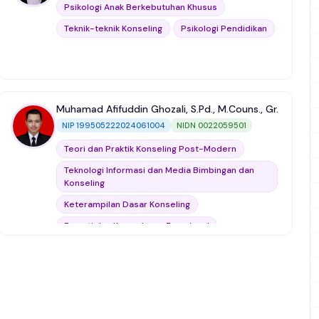
Teori dan Praktik Konseling Humanistik
Psikologi Anak Berkebutuhan Khusus
Mikro Bimbingan dan Konseling (Micro Teaching)
Teknik-teknik Konseling
Psikologi Pendidikan
Bimbingan dan Konseling Sekolah Dasar
Dinamika Kelompok
Bimbingan dan Konseling Perkembangan
Statistik
Muhamad Afifuddin Ghozali, S.Pd., M.Couns., Gr.
NIP 199505222024061004
NIDN 0022059501
Manajemen dan Supervisi Bimbingan dan
Konseling
Teori dan Praktik Konseling Post-Modern
Analisis Data Kualitatif
National Conference
Teknologi Informasi dan Media Bimbingan dan
Konseling
kurikulum sekolah
Softskills
Keterampilan Dasar Konseling
Empati dan Kecerdasan Emosional
Perilaku Sosial Menyimpang
Pengembangan Program dan Materi Layanan
Bimbingan dan Konseling
Teori dan Praktik Konseling Humanistik