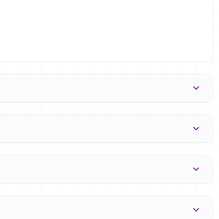
Manajemen Bimbingan dan Konseling
Ilmu Pendidikan
Bimbingan dan Konseling Keluarga
National Conference
Bimbingan dan Konseling Perguruan Tinggi
Bimbingan dan Konseling Sekolah Dasar
Mikro Bimbingan dan Konseling (Micro Teaching)
Dinamika Kelompok
Bahasa Inggris