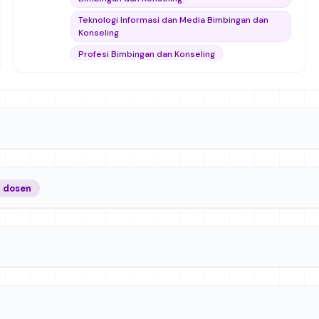
Teknologi Informasi dan Media Bimbingan dan
Konseling
Profesi Bimbingan dan Konseling
Ilmu Pendidikan
Analisis dan Modifikasi Perilaku
Resolusi Konflik
Psikoedukasi
kurikulum sekolah
Manajemen Bimbingan dan Konseling
Keterampilan Dasar Konseling
4 dosen
Bimbingan dan Konseling Perkembangan
Mikro Bimbingan dan Konseling (Micro Teaching)