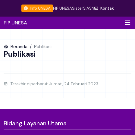
Info UNESA
FIP UNESA
Sister
SIASN
Kontak
FIP UNESA
Beranda
Publikasi
Publikasi
Terakhir diperbarui: Jumat, 24 Februari 2023
Bidang Layanan Utama