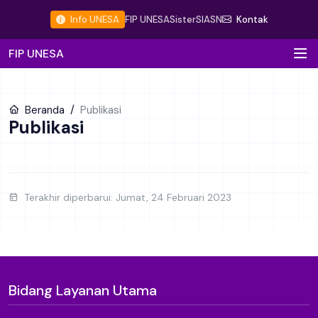
Info UNESA
FIP UNESA
Sister
SIASN
Kontak
FIP UNESA
Beranda
Publikasi
Publikasi
Terakhir diperbarui: Jumat, 24 Februari 2023
Bidang Layanan Utama