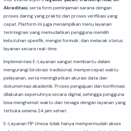
Akreditasi
, serta form peminjaman sarana dengan
proses daring yang praktis dan proses verifikasi yang
cepat. Platform ini juga menampilkan menu layanan
terintegrasi yang memudahkan pengguna memilih
kebutuhan spesifik, mengisi formulir, dan melacak status
layanan secara real-time.
Implementasi E-Layanan sangat membantu dalam
mengurangi birokrasi tradisional, mempercepat waktu
pelayanan, serta meningkatkan akurasi data dan
dokumentasi akademik. Proses pengajuan dan konfirmasi
dilakukan sepenuhnya secara digital, sehingga pengguna
bisa menghemat waktu dan tenaga dengan layanan yang
terbuka selama 24 jam sehari.
E-Layanan FIP Unesa tidak hanya mempermudah akses