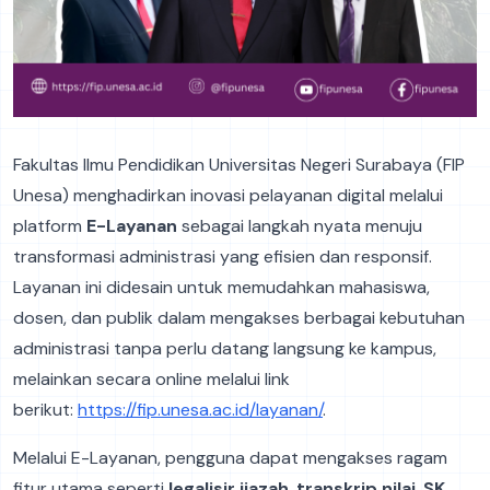
Fakultas Ilmu Pendidikan Universitas Negeri Surabaya (FIP
Unesa) menghadirkan inovasi pelayanan digital melalui
platform
E-Layanan
sebagai langkah nyata menuju
transformasi administrasi yang efisien dan responsif.
Layanan ini didesain untuk memudahkan mahasiswa,
dosen, dan publik dalam mengakses berbagai kebutuhan
administrasi tanpa perlu datang langsung ke kampus,
melainkan secara online melalui link
berikut:
https://fip.unesa.ac.id/layanan/
.
Melalui E-Layanan, pengguna dapat mengakses ragam
fitur utama seperti
legalisir ijazah
,
transkrip nilai
,
SK