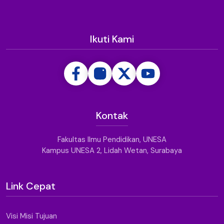
Ikuti Kami
Kontak
Fakultas Ilmu Pendidikan, UNESA
Kampus UNESA 2, Lidah Wetan, Surabaya
Link Cepat
Visi Misi Tujuan