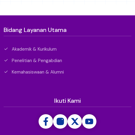
Bidang Layanan Utama
Akademik & Kurikulum
Penelitian & Pengabdian
Kemahasiswaan & Alumni
Ikuti Kami