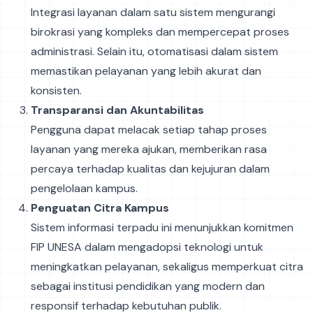
Integrasi layanan dalam satu sistem mengurangi
birokrasi yang kompleks dan mempercepat proses
administrasi. Selain itu, otomatisasi dalam sistem
memastikan pelayanan yang lebih akurat dan
konsisten.
Transparansi dan Akuntabilitas
Pengguna dapat melacak setiap tahap proses
layanan yang mereka ajukan, memberikan rasa
percaya terhadap kualitas dan kejujuran dalam
pengelolaan kampus.
Penguatan Citra Kampus
Sistem informasi terpadu ini menunjukkan komitmen
FIP UNESA dalam mengadopsi teknologi untuk
meningkatkan pelayanan, sekaligus memperkuat citra
sebagai institusi pendidikan yang modern dan
responsif terhadap kebutuhan publik.