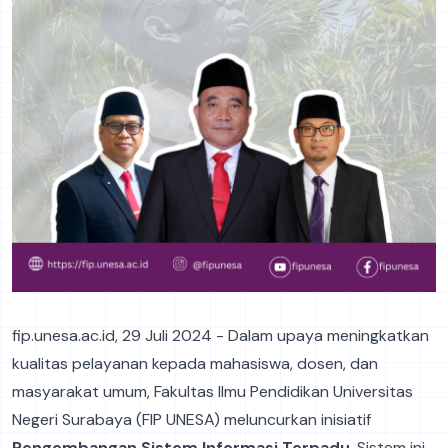
fip.unesa.ac.id, 29 Juli 2024 - Dalam upaya meningkatkan
kualitas pelayanan kepada mahasiswa, dosen, dan
masyarakat umum, Fakultas Ilmu Pendidikan Universitas
Negeri Surabaya (FIP UNESA) meluncurkan inisiatif
Pengembangan Sistem Informasi Terpadu
. Sistem ini