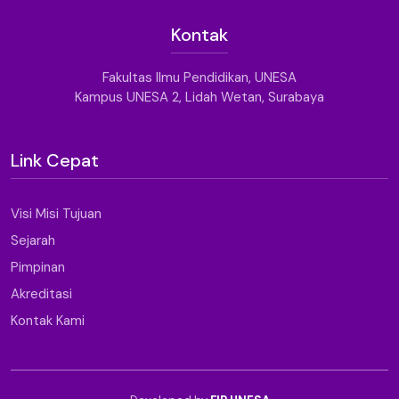
Kontak
Fakultas Ilmu Pendidikan, UNESA
Kampus UNESA 2, Lidah Wetan, Surabaya
Link Cepat
Visi Misi Tujuan
Sejarah
Pimpinan
Akreditasi
Kontak Kami