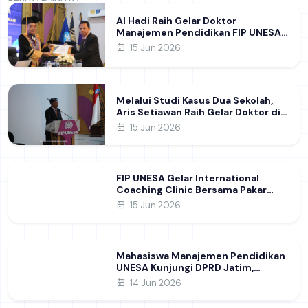
Al Hadi Raih Gelar Doktor
Manajemen Pendidikan FIP UNESA
melalui Riset Pembentukan
15 Jun 2026
Karakter Guru
Melalui Studi Kasus Dua Sekolah,
Aris Setiawan Raih Gelar Doktor di
FIP UNESA Usai Kupas Manajemen
15 Jun 2026
Pembelajaran Deep Learning
FIP UNESA Gelar International
Coaching Clinic Bersama Pakar
Khon Kaen University Thailand,
15 Jun 2026
Kupas Strategi Publikasi Jurnal
Ilmiah Internasional dukung SDG 4
Mahasiswa Manajemen Pendidikan
UNESA Kunjungi DPRD Jatim,
Perdalam Pemahaman Kebijakan
14 Jun 2026
Pendidikan Daerah