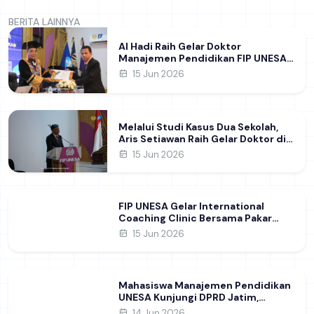
BERITA LAINNYA
Al Hadi Raih Gelar Doktor
Manajemen Pendidikan FIP UNESA
melalui Riset Pembentukan
15 Jun 2026
Karakter Guru
Melalui Studi Kasus Dua Sekolah,
Aris Setiawan Raih Gelar Doktor di
FIP UNESA Usai Kupas Manajemen
15 Jun 2026
Pembelajaran Deep Learning
FIP UNESA Gelar International
Coaching Clinic Bersama Pakar
Khon Kaen University Thailand,
15 Jun 2026
Kupas Strategi Publikasi Jurnal
Ilmiah Internasional dukung SDG 4
Mahasiswa Manajemen Pendidikan
UNESA Kunjungi DPRD Jatim,
Perdalam Pemahaman Kebijakan