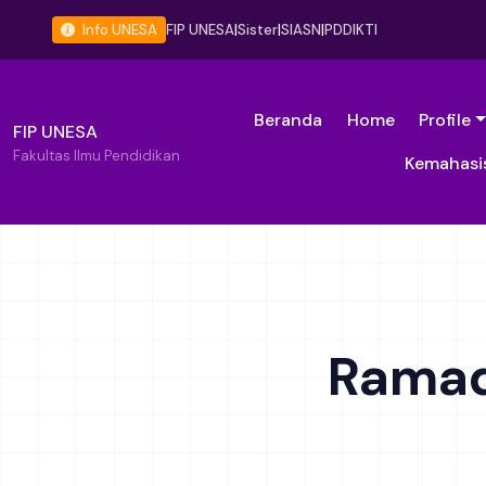
Info UNESA
FIP UNESA
|
Sister
|
SIASN
|
PDDIKTI
Beranda
Home
Profile
FIP UNESA
Fakultas Ilmu Pendidikan
Kemahasi
Ramad