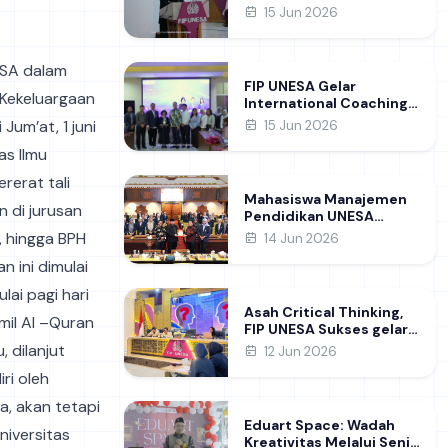
Raih Gelar Doktor di FIP
15 Jun 2026
UNESA Usai Kupas
Manajemen
Pembelajaran Deep
ESA dalam
Learning
FIP UNESA Gelar
Kekeluargaan
International Coaching
Clinic Bersama Pakar
um’at, 1 juni
15 Jun 2026
Khon Kaen University
as Ilmu
Thailand, Kupas Strategi
Publikasi Jurnal Ilmiah
rerat tali
Internasional dukung
Mahasiswa Manajemen
SDG 4
n di jurusan
Pendidikan UNESA
Kunjungi DPRD Jatim,
, hingga BPH
14 Jun 2026
Perdalam Pemahaman
n ini dimulai
Kebijakan Pendidikan
Daerah
lai pagi hari
Asah Critical Thinking,
mil Al –Quran
FIP UNESA Sukses gelar
NUDC dan KDMI 2026
 dilanjut
12 Jun 2026
ri oleh
a, akan tetapi
Eduart Space: Wadah
niversitas
Kreativitas Melalui Seni