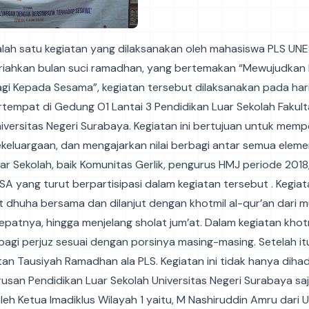
lah satu kegiatan yang dilaksanakan oleh mahasiswa PLS UN
iahkan bulan suci ramadhan, yang bertemakan “Mewujudkan 
i Kepada Sesama”, kegiatan tersebut dilaksanakan pada hari J
tempat di Gedung O1 Lantai 3 Pendidikan Luar Sekolah Fakult
iversitas Negeri Surabaya. Kegiatan ini bertujuan untuk mempe
kekeluargaan, dan mengajarkan nilai berbagi antar semua eleme
ar Sekolah, baik Komunitas Gerlik, pengurus HMJ periode 2018
SA yang turut berpartisipasi dalam kegiatan tersebut . Kegiata
 dhuha bersama dan dilanjut dengan khotmil al-qur’an dari mu
epatnya, hingga menjelang sholat jum’at. Dalam kegiatan khot
agi perjuz sesuai dengan porsinya masing-masing. Setelah itu,
an Tausiyah Ramadhan ala PLS. Kegiatan ini tidak hanya dihadi
usan Pendidikan Luar Sekolah Universitas Negeri Surabaya saj
oleh Ketua Imadiklus Wilayah 1 yaitu, M Nashiruddin Amru dari U