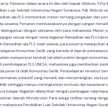
arta. Pemateri dalam acara ini diisi oleh bapak Widodo, S.Pd, 
kan Luar Sekolah Universitas Negeri Surabaya. Pak Widodo s
adhan ala PLS memberikan materi tentang pergaulan dan pen
da sesama. Pemateri membawakannya dengan sangat menarik
a didengarkan dengan seksama oleh para mahasiswa. Materi 
sangat sesuai dengan tema kegiatan Ramadhan ala PLS kali ini
h Ramadhan ala PLS telah selesai, para peserta melanjutkan 
mbelajaran Komunitas Gerlik yang berada di daerah perkampu
elain mempererat kembali tali silahturahmi dengan komunitas
h pembelajaran PLS UNESA, mahasiswa juga memberikan pem
da peserta didik Komunitas Gerlik. Pembelajaran tersebut be
ermainan edukatif yang menarik dan menyenangkan, serta pas
didik sehingga mampu meningkatkan motivasi dan kesadaran p
ya belajar. Kegiatan dilanjutkan dengan pembagian takjil kep
sekitar daerah Wonokromo. Para warga terlihat senang denga
n mahasiswa Pendidikan Luar Sekolah Universitas Negeri Sura