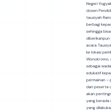
Negeri Yogyak
dosen Pendidi
tausiyah Ram
berbagi kepa
sehingga bis
diberikanpun 
acara Tausiya
ke lokasi pe
Wonokromo, s
sebagai wada
edukatif kepa
permainan – p
dari peserta 
akan pentingn
yang berada 
yang dilakuka