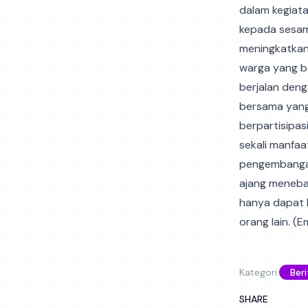
dalam kegiata
kepada sesama
meningkatkan 
warga yang be
berjalan deng
bersama yang
berpartisipasi
sekali manfaa
pengembangan
ajang menebar
hanya dapat b
orang lain. (
Kategori:
Beri
SHARE