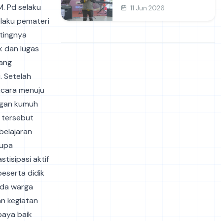
dan Prakarya
M. Pd selaku
11 Jun 2026
elaku pemateri
tingnya
 dan lugas
yang
. Setelah
acara menuju
ngan kumuh
 tersebut
belajaran
rupa
tisipasi aktif
eserta didik
ada warga
n kegiatan
baya baik