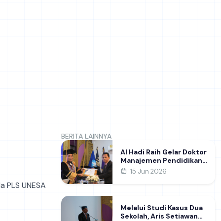
BERITA LAINNYA
Al Hadi Raih Gelar Doktor
Manajemen Pendidikan
FIP UNESA melalui Riset
15 Jun 2026
Pembentukan Karakter
ala PLS UNESA
Guru
Melalui Studi Kasus Dua
Sekolah, Aris Setiawan