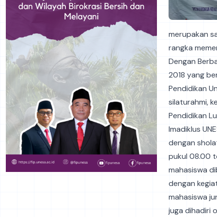
merupakan sa
rangka memer
Dengan Berbag
2018 yang ber
Pendidikan Un
silaturahmi, 
Pendidikan Lu
Imadiklus UNE
dengan sholat
pukul 08.00 t
mahasiswa dib
dengan kegiat
mahasiswa jur
juga dihadiri 