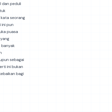
l dan peduli
tuk
, kata seorang
 ini pun
buka puasa
 yang
i, banyak
h
aupun sebagai
rti ini bukan
kebaikan bagi