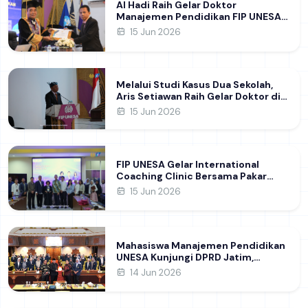
Al Hadi Raih Gelar Doktor
Manajemen Pendidikan FIP UNESA
melalui Riset Pembentukan
15 Jun 2026
Karakter Guru
Melalui Studi Kasus Dua Sekolah,
Aris Setiawan Raih Gelar Doktor di
FIP UNESA Usai Kupas Manajemen
15 Jun 2026
Pembelajaran Deep Learning
FIP UNESA Gelar International
Coaching Clinic Bersama Pakar
Khon Kaen University Thailand,
15 Jun 2026
Kupas Strategi Publikasi Jurnal
Ilmiah Internasional dukung SDG 4
Mahasiswa Manajemen Pendidikan
UNESA Kunjungi DPRD Jatim,
Perdalam Pemahaman Kebijakan
14 Jun 2026
Pendidikan Daerah