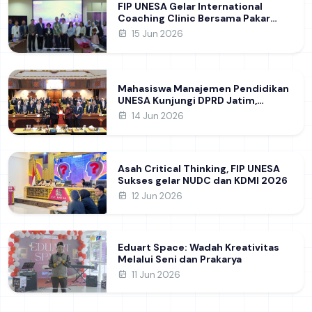
FIP UNESA Gelar International
Coaching Clinic Bersama Pakar
Khon Kaen University Thailand,
15 Jun 2026
Kupas Strategi Publikasi Jurnal
Ilmiah Internasional dukung SDG 4
Mahasiswa Manajemen Pendidikan
UNESA Kunjungi DPRD Jatim,
Perdalam Pemahaman Kebijakan
14 Jun 2026
Pendidikan Daerah
Asah Critical Thinking, FIP UNESA
Sukses gelar NUDC dan KDMI 2026
12 Jun 2026
Eduart Space: Wadah Kreativitas
Melalui Seni dan Prakarya
11 Jun 2026