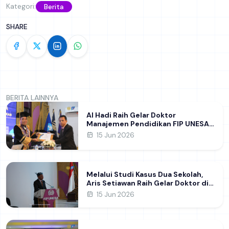
Kategori:
Berita
SHARE
BERITA LAINNYA
Al Hadi Raih Gelar Doktor
Manajemen Pendidikan FIP UNESA
melalui Riset Pembentukan
15 Jun 2026
Karakter Guru
Melalui Studi Kasus Dua Sekolah,
Aris Setiawan Raih Gelar Doktor di
FIP UNESA Usai Kupas Manajemen
15 Jun 2026
Pembelajaran Deep Learning