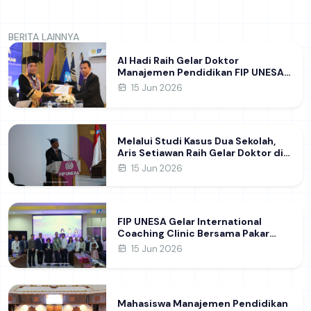
BERITA LAINNYA
Al Hadi Raih Gelar Doktor
Manajemen Pendidikan FIP UNESA
melalui Riset Pembentukan
15 Jun 2026
Karakter Guru
Melalui Studi Kasus Dua Sekolah,
Aris Setiawan Raih Gelar Doktor di
FIP UNESA Usai Kupas Manajemen
15 Jun 2026
Pembelajaran Deep Learning
FIP UNESA Gelar International
Coaching Clinic Bersama Pakar
Khon Kaen University Thailand,
15 Jun 2026
Kupas Strategi Publikasi Jurnal
Ilmiah Internasional dukung SDG 4
Mahasiswa Manajemen Pendidikan