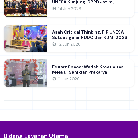
UNESA Kunjungi DPRD Jatim,
Perdalam Pemahaman Kebijakan
14 Jun 2026
Pendidikan Daerah
Asah Critical Thinking, FIP UNESA
Sukses gelar NUDC dan KDMI 2026
12 Jun 2026
Eduart Space: Wadah Kreativitas
Melalui Seni dan Prakarya
11 Jun 2026
Bidang Layanan Utama