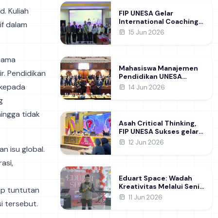
Learning
d. Kuliah
FIP UNESA Gelar
International Coaching
if dalam
Clinic Bersama Pakar
15 Jun 2026
Khon Kaen University
Thailand, Kupas Strategi
Publikasi Jurnal Ilmiah
utama
Internasional dukung
Mahasiswa Manajemen
SDG 4
ir. Pendidikan
Pendidikan UNESA
Kunjungi DPRD Jatim,
 kepada
14 Jun 2026
Perdalam Pemahaman
g
Kebijakan Pendidikan
Daerah
ingga tidak
Asah Critical Thinking,
FIP UNESA Sukses gelar
NUDC dan KDMI 2026
12 Jun 2026
n isu global.
asi,
Eduart Space: Wadah
Kreativitas Melalui Seni
ap tuntutan
dan Prakarya
11 Jun 2026
i tersebut.