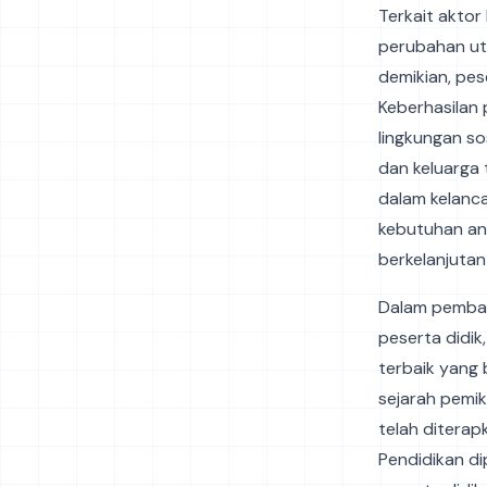
Terkait aktor
perubahan uta
demikian, pes
Keberhasilan 
lingkungan so
dan keluarga
dalam kelanca
kebutuhan an
berkelanjutan
Dalam pembah
peserta didi
terbaik yang
sejarah pemik
telah diterap
Pendidikan d