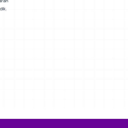
aran
ik.