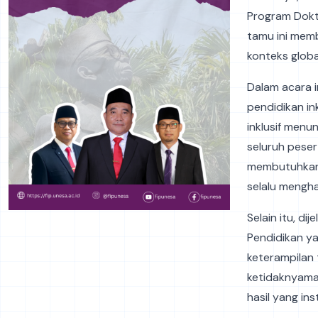
Program Doktor
tamu ini mem
konteks global
Dalam acara 
pendidikan in
inklusif menu
seluruh peser
membutuhkan 
selalu mengh
Selain itu, di
Pendidikan ya
keterampilan 
ketidaknyama
hasil yang in