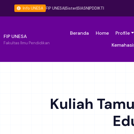
Info UNESA
FIP UNESA
|
Sister
|
SIASN
|
PDDIKTI
Beranda
Home
Profile
FIP UNESA
Fakultas Ilmu Pendidikan
Kemahasi
Kuliah Tamu
Ed