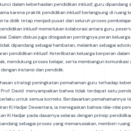
 kunci dalam keberhasilan pendidikan inklusif, guru dipandang
ma karena praktik pendidikan inklusif berlangsung di ruang k
erta didik tetap menjadi pusat dari seluruh proses pembelajar
pendidikan inklusif memerlukan kolaborasi antara guru, peserta
sial. Dalam diskusi juga ditegaskan pentingnya peran keluarga
 tidak dipandang sebagai hambatan, melainkan sebagai advok
ran pendidikan inklusif. Keterlibatan keluarga berperan dal
ak, mendukung proses belajar, serta membangun komunikasi
 dengan instansi dan pendidik.
asan strategi peningkatan pemahaman guru terhadap keb
k, Prof. David menyampaikan bahwa tidak terdapat satu pend
 berlaku untuk semua konteks. Berdasarkan pemahamannya t
iran Ki Hadjar Dewantara, ia menegaskan bahwa nilai-nilai pe
kan Ki Hadjar pada dasarnya selaras dengan prinsip pendidikan 
ipandang sebagai proses yang memanusiakan, memberi ruang 