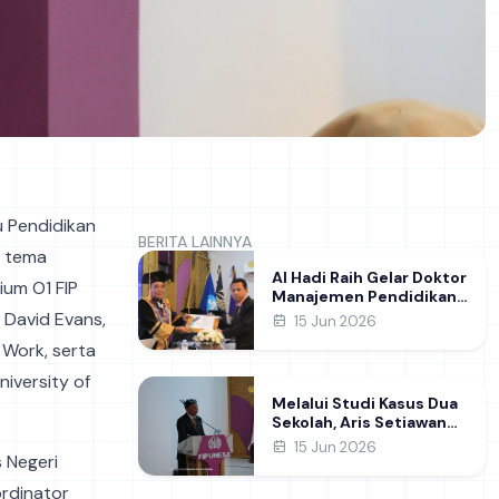
u Pendidikan
BERITA LAINNYA
n tema
Al Hadi Raih Gelar Doktor
ium O1 FIP
Manajemen Pendidikan
FIP UNESA melalui Riset
 David Evans,
15 Jun 2026
Pembentukan Karakter
 Work, serta
Guru
niversity of
Melalui Studi Kasus Dua
Sekolah, Aris Setiawan
Raih Gelar Doktor di FIP
15 Jun 2026
 Negeri
UNESA Usai Kupas
Manajemen
ordinator
Pembelajaran Deep