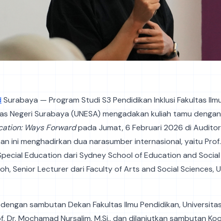
d
Surabaya — Program Studi S3 Pendidikan Inklusi Fakultas Ilm
sitas Negeri Surabaya (UNESA) mengadakan kuliah tamu denga
ucation: Ways Forward
pada Jumat, 6 Februari 2026 di Auditor
an ini menghadirkan dua narasumber internasional, yaitu Prof.
Special Education dari Sydney School of Education and Social
eoh, Senior Lecturer dari Faculty of Arts and Social Sciences, U
 dengan sambutan Dekan Fakultas Ilmu Pendidikan, Universitas
f. Dr. Mochamad Nursalim, M.Si., dan dilanjutkan sambutan Ko