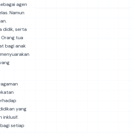
 sebagai agen
elas. Namun
an.
 didik, serta
. Orang tua
at bagi anak
am menyuarakan
 yang
eragaman
ekatan
erhadap
ndidikan yang
inklusif.
bagi setiap