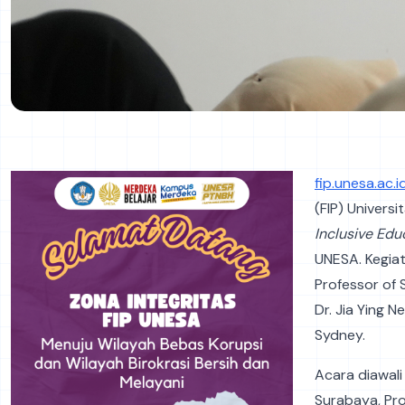
fip.unesa.ac.i
(FIP) Univer
Inclusive Ed
UNESA. Kegiat
Professor of 
Dr. Jia Ying N
Sydney.
Acara diawali
Surabaya, Pro