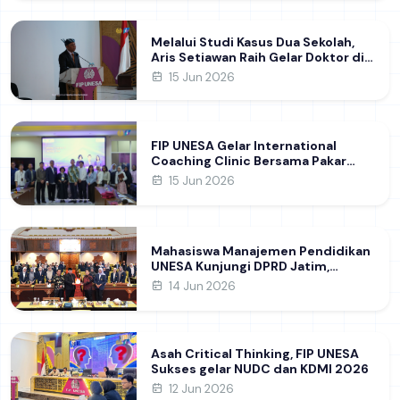
Melalui Studi Kasus Dua Sekolah,
Aris Setiawan Raih Gelar Doktor di
FIP UNESA Usai Kupas Manajemen
15 Jun 2026
Pembelajaran Deep Learning
FIP UNESA Gelar International
Coaching Clinic Bersama Pakar
Khon Kaen University Thailand,
15 Jun 2026
Kupas Strategi Publikasi Jurnal
Ilmiah Internasional dukung SDG 4
Mahasiswa Manajemen Pendidikan
UNESA Kunjungi DPRD Jatim,
Perdalam Pemahaman Kebijakan
14 Jun 2026
Pendidikan Daerah
Asah Critical Thinking, FIP UNESA
Sukses gelar NUDC dan KDMI 2026
12 Jun 2026