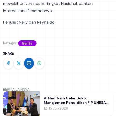
mewakili Universitas ke tingkat Nasional, bahkan
Internasional” tambahnya.
Penulis : Nelly dan Reynaldo
Kategori:
Berita
SHARE
BERITA LAINNYA
Al Hadi Raih Gelar Doktor
Manajemen Pendidikan FIP UNESA
melalui Riset Pembentukan
15 Jun 2026
Karakter Guru