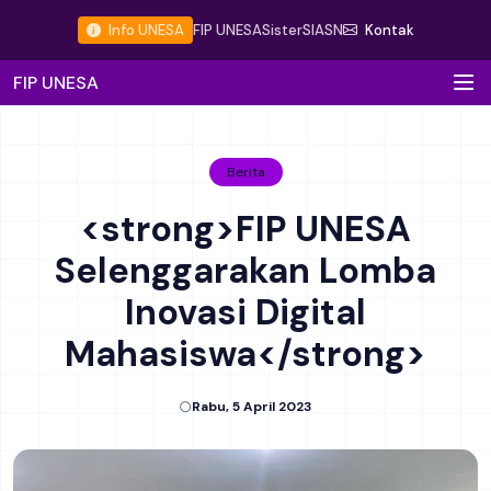
Info UNESA
FIP UNESA
Sister
SIASN
Kontak
FIP UNESA
Berita
<strong>FIP UNESA
Selenggarakan Lomba
Inovasi Digital
Mahasiswa</strong>
Rabu, 5 April 2023