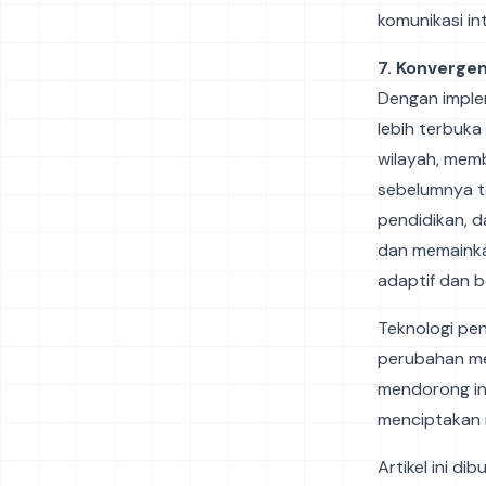
komunikasi in
7. Konvergen
Dengan imple
lebih terbuka
wilayah, memb
sebelumnya te
pendidikan, d
dan memainka
adaptif dan b
Teknologi pen
perubahan me
mendorong in
menciptakan m
Artikel ini d