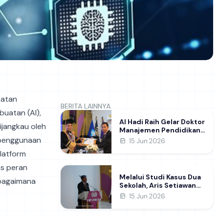
katan
BERITA LAINNYA
buatan (AI),
Al Hadi Raih Gelar Doktor
ijangkau oleh
Manajemen Pendidikan
FIP UNESA melalui Riset
h penggunaan
15 Jun 2026
Pembentukan Karakter
latform
Guru
as peran
Melalui Studi Kasus Dua
 bagaimana
Sekolah, Aris Setiawan
Raih Gelar Doktor di FIP
15 Jun 2026
UNESA Usai Kupas
Manajemen
Pembelajaran Deep