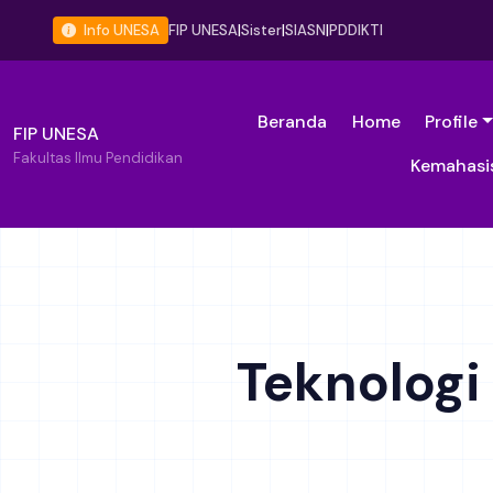
Info UNESA
FIP UNESA
|
Sister
|
SIASN
|
PDDIKTI
Beranda
Home
Profile
FIP UNESA
Fakultas Ilmu Pendidikan
Kemahasi
Teknologi