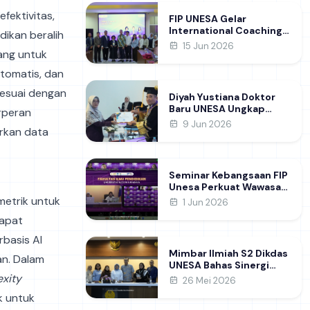
Learning
fektivitas,
FIP UNESA Gelar
International Coaching
dikan beralih
Clinic Bersama Pakar
15 Jun 2026
ang untuk
Khon Kaen University
Thailand, Kupas Strategi
otomatis, dan
Publikasi Jurnal Ilmiah
Internasional dukung
sesuai dengan
Diyah Yustiana Doktor
SDG 4
Baru UNESA Ungkap
rperan
Strategi Mencetak
9 Jun 2026
rkan data
Lulusan SMK yang Siap
Hadapi Dunia Kerja
Modern
Seminar Kebangsaan FIP
Unesa Perkuat Wawasan
Mahasiswa di Era
metrik untuk
1 Jun 2026
Geopolitik Global&nbsp;
dapat
rbasis AI
Mimbar Ilmiah S2 Dikdas
n. Dalam
UNESA Bahas Sinergi
Kebijakan dan
exity
26 Mei 2026
Pendidikan
k untuk