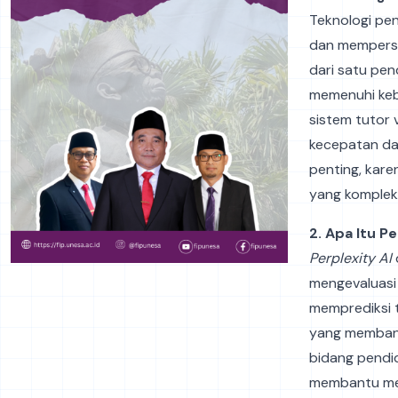
Teknologi pe
dan memperson
dari satu pe
memenuhi kebu
sistem tutor 
kecepatan da
penting, kar
yang komplek
2. Apa Itu Pe
Perplexity AI
mengevaluasi
memprediksi t
yang membant
bidang pendid
membantu mem