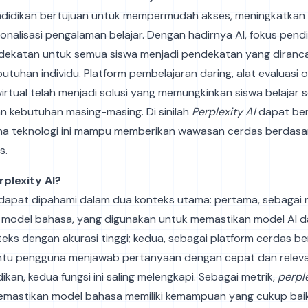
ndidikan bertujuan untuk mempermudah akses, meningkatkan e
alisasi pengalaman belajar. Dengan hadirnya AI, fokus pendi
ndekatan untuk semua siswa menjadi pendekatan yang diranc
tuhan individu. Platform pembelajaran daring, alat evaluasi 
virtual telah menjadi solusi yang memungkinkan siswa belajar 
n kebutuhan masing-masing. Di sinilah
Perplexity AI
dapat be
ena teknologi ini mampu memberikan wawasan cerdas berdasa
s.
rplexity AI?
dapat dipahami dalam dua konteks utama: pertama, sebagai 
 model bahasa, yang digunakan untuk memastikan model AI 
eks dengan akurasi tinggi; kedua, sebagai platform cerdas be
u pengguna menjawab pertanyaan dengan cepat dan releva
ikan, kedua fungsi ini saling melengkapi. Sebagai metrik,
perpl
astikan model bahasa memiliki kemampuan yang cukup bai