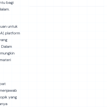
ntu bagi
dalam.
puan untuk
AI
, platform
 yang
. Dalam
g mungkin
 materi
pat
, menjawab
topik yang
sanya