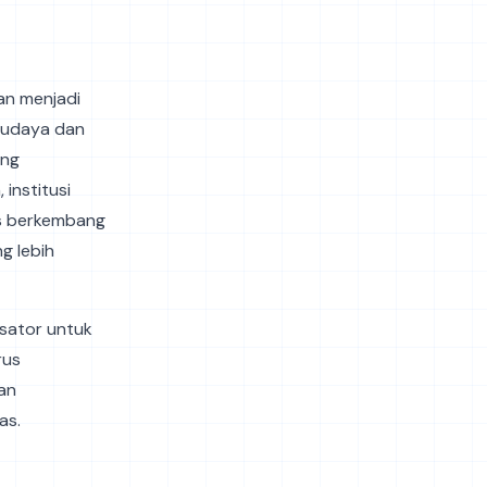
an menjadi
 budaya dan
ang
institusi
us berkembang
g lebih
isator untuk
rus
an
as.