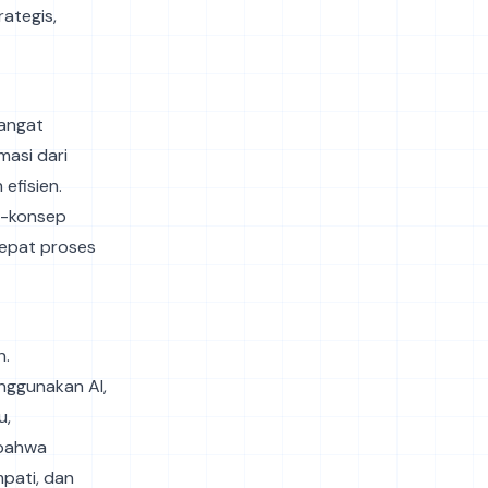
rategis,
sangat
asi dari
efisien.
p-konsep
cepat proses
n.
nggunakan AI,
u,
 bahwa
mpati, dan