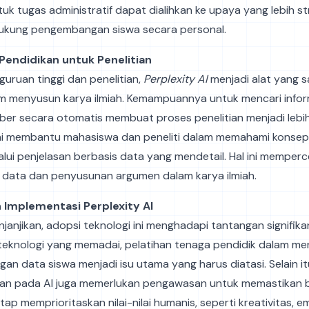
uk tugas administratif dapat dialihkan ke upaya yang lebih st
ukung pengembangan siswa secara personal.
 Pendidikan untuk Penelitian
rguruan tinggi dan penelitian,
Perplexity AI
menjadi alat yang 
m menyusun karya ilmiah. Kemampuannya untuk mencari inform
er secara otomatis membuat proses penelitian menjadi lebih 
AI ini membantu mahasiswa dan peneliti dalam memahami konse
lui penjelasan berbasis data yang mendetail. Hal ini memper
data dan penyusunan argumen dalam karya ilmiah.
 Implementasi Perplexity AI
anjikan, adopsi teknologi ini menghadapi tantangan signifika
 teknologi yang memadai, pelatihan tenaga pendidik dalam me
gan data siswa menjadi isu utama yang harus diatasi. Selain it
an pada AI juga memerlukan pengawasan untuk memastikan
tap memprioritaskan nilai-nilai humanis, seperti kreativitas, e