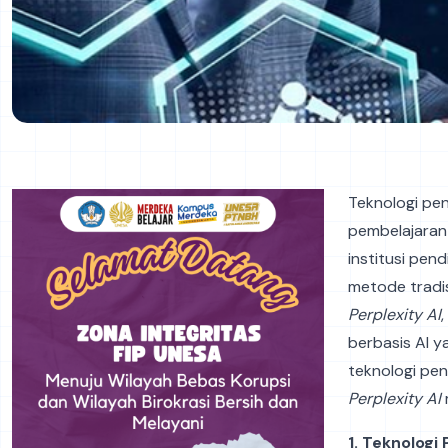
Teknologi pe
pembelajaran 
institusi pen
metode tradis
Perplexity AI
berbasis AI 
teknologi pe
Perplexity AI
1. Teknolog