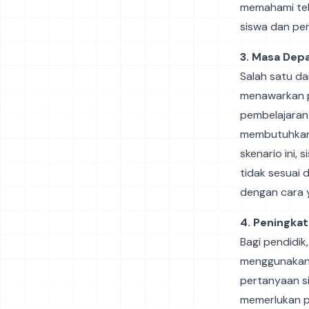
memahami tek
siswa dan pe
3. Masa Dep
Salah satu d
menawarkan p
pembelajaran 
membutuhkan 
skenario ini,
tidak sesuai 
dengan cara y
4. Peningkat
Bagi pendidik
menggunakan 
pertanyaan si
memerlukan p