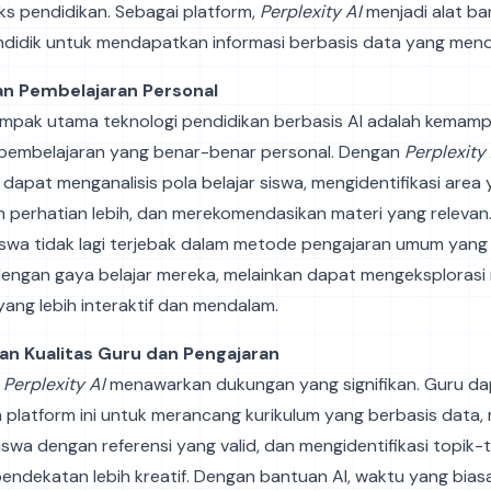
s pendidikan. Sebagai platform,
Perplexity AI
menjadi alat ba
ndidik untuk mendapatkan informasi berbasis data yang men
an Pembelajaran Personal
ampak utama teknologi pendidikan berbasis AI adalah kemam
embelajaran yang benar-benar personal. Dengan
Perplexity 
dapat menganalisis pola belajar siswa, mengidentifikasi area
perhatian lebih, dan merekomendasikan materi yang relevan
 siswa tidak lagi terjebak dalam metode pengajaran umum yan
dengan gaya belajar mereka, melainkan dapat mengeksplorasi
ang lebih interaktif dan mendalam.
an Kualitas Guru dan Pengajaran
,
Perplexity AI
menawarkan dukungan yang signifikan. Guru da
platform ini untuk merancang kurikulum yang berbasis data
swa dengan referensi yang valid, dan mengidentifikasi topik-
endekatan lebih kreatif. Dengan bantuan AI, waktu yang bia