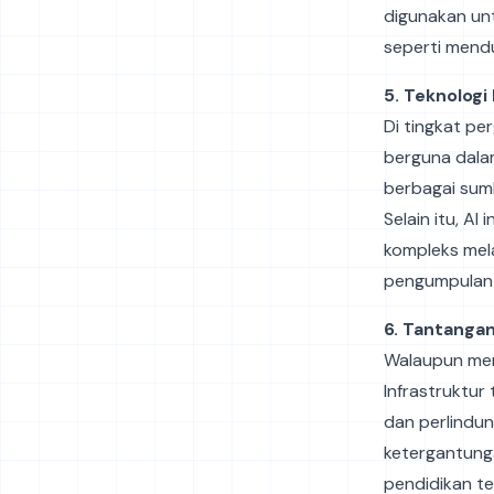
digunakan unt
seperti mend
5. Teknologi
Di tingkat pe
berguna dala
berbagai sumb
Selain itu, 
kompleks mela
pengumpulan 
6. Tantangan
Walaupun menj
Infrastruktur
dan perlindun
ketergantung
pendidikan te