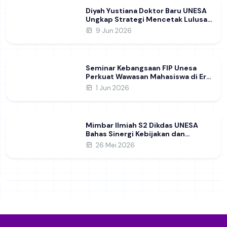
Diyah Yustiana Doktor Baru UNESA
Ungkap Strategi Mencetak Lulusan
SMK yang Siap Hadapi Dunia Kerja
9 Jun 2026
Modern
Seminar Kebangsaan FIP Unesa
Perkuat Wawasan Mahasiswa di Era
Geopolitik Global&nbsp;
1 Jun 2026
Mimbar Ilmiah S2 Dikdas UNESA
Bahas Sinergi Kebijakan dan
Pendidikan
26 Mei 2026