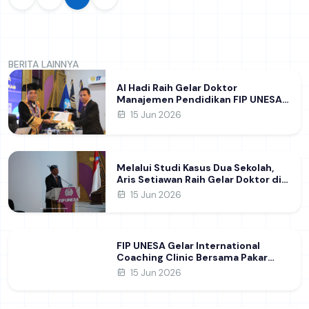
BERITA LAINNYA
Al Hadi Raih Gelar Doktor
Manajemen Pendidikan FIP UNESA
melalui Riset Pembentukan
15 Jun 2026
Karakter Guru
Melalui Studi Kasus Dua Sekolah,
Aris Setiawan Raih Gelar Doktor di
FIP UNESA Usai Kupas Manajemen
15 Jun 2026
Pembelajaran Deep Learning
FIP UNESA Gelar International
Coaching Clinic Bersama Pakar
Khon Kaen University Thailand,
15 Jun 2026
Kupas Strategi Publikasi Jurnal
Ilmiah Internasional dukung SDG 4