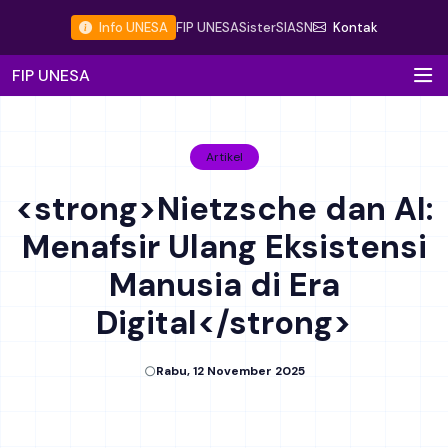
Info UNESA
FIP UNESA
Sister
SIASN
Kontak
FIP UNESA
Artikel
<strong>Nietzsche dan AI:
Menafsir Ulang Eksistensi
Manusia di Era
Digital</strong>
Rabu, 12 November 2025