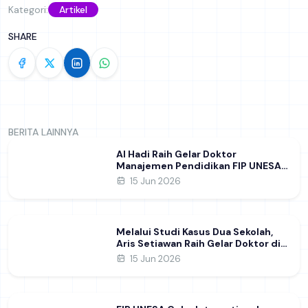
Kategori:
Artikel
SHARE
BERITA LAINNYA
Al Hadi Raih Gelar Doktor
Manajemen Pendidikan FIP UNESA
melalui Riset Pembentukan
15 Jun 2026
Karakter Guru
Melalui Studi Kasus Dua Sekolah,
Aris Setiawan Raih Gelar Doktor di
FIP UNESA Usai Kupas Manajemen
15 Jun 2026
Pembelajaran Deep Learning