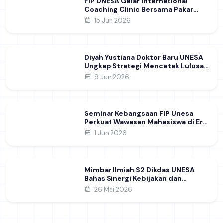
FIP UNESA Gelar International
Coaching Clinic Bersama Pakar
Khon Kaen University Thailand,
15 Jun 2026
Kupas Strategi Publikasi Jurnal
Ilmiah Internasional dukung SDG 4
Diyah Yustiana Doktor Baru UNESA
Ungkap Strategi Mencetak Lulusan
SMK yang Siap Hadapi Dunia Kerja
9 Jun 2026
Modern
Seminar Kebangsaan FIP Unesa
Perkuat Wawasan Mahasiswa di Era
Geopolitik Global&nbsp;
1 Jun 2026
Mimbar Ilmiah S2 Dikdas UNESA
Bahas Sinergi Kebijakan dan
Pendidikan
26 Mei 2026