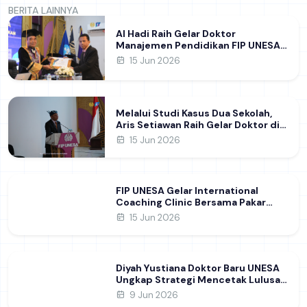
BERITA LAINNYA
Al Hadi Raih Gelar Doktor
Manajemen Pendidikan FIP UNESA
melalui Riset Pembentukan
15 Jun 2026
Karakter Guru
Melalui Studi Kasus Dua Sekolah,
Aris Setiawan Raih Gelar Doktor di
FIP UNESA Usai Kupas Manajemen
15 Jun 2026
Pembelajaran Deep Learning
FIP UNESA Gelar International
Coaching Clinic Bersama Pakar
Khon Kaen University Thailand,
15 Jun 2026
Kupas Strategi Publikasi Jurnal
Ilmiah Internasional dukung SDG 4
Diyah Yustiana Doktor Baru UNESA
Ungkap Strategi Mencetak Lulusan
SMK yang Siap Hadapi Dunia Kerja
9 Jun 2026
Modern