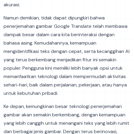
akurasi.
Namun demikian, tidak dapat dipungkiri bahwa
penerjemahan gambar Google Translate telah membawa
dampak besar dalam cara kita berinteraksi dengan
bahasa asing. Kemudahannya, kemampuan
mengidentifikasi teks dengan cepat, serta kecanggihan AI
yang terus berkembang menjadikan fitur ini semakin
populer. Pengguna kini memiliki lebih banyak opsi untuk
memanfaatkan teknologi dalam mempermudah aktivitas
sehari-hari, baik dalam perjalanan, pekerjaan, atau hanya
untuk kebutuhan pribadi.
Ke depan, kemungkinan besar teknologi penerjemahan
gambar akan semakin berkembang, dengan kemampuan
yang lebih canggih untuk menangani teks yang lebih rumit
dan berbagai jenis gambar. Dengan terus berinovasi,