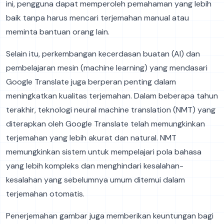
ini, pengguna dapat memperoleh pemahaman yang lebih
baik tanpa harus mencari terjemahan manual atau
meminta bantuan orang lain.
Selain itu, perkembangan kecerdasan buatan (AI) dan
pembelajaran mesin (machine learning) yang mendasari
Google Translate juga berperan penting dalam
meningkatkan kualitas terjemahan. Dalam beberapa tahun
terakhir, teknologi neural machine translation (NMT) yang
diterapkan oleh Google Translate telah memungkinkan
terjemahan yang lebih akurat dan natural. NMT
memungkinkan sistem untuk mempelajari pola bahasa
yang lebih kompleks dan menghindari kesalahan-
kesalahan yang sebelumnya umum ditemui dalam
terjemahan otomatis.
Penerjemahan gambar juga memberikan keuntungan bagi