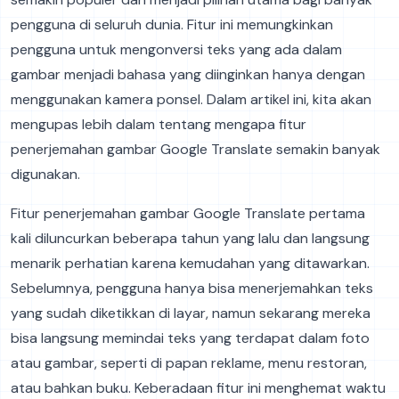
pengguna di seluruh dunia. Fitur ini memungkinkan
pengguna untuk mengonversi teks yang ada dalam
gambar menjadi bahasa yang diinginkan hanya dengan
menggunakan kamera ponsel. Dalam artikel ini, kita akan
mengupas lebih dalam tentang mengapa fitur
penerjemahan gambar Google Translate semakin banyak
digunakan.
Fitur penerjemahan gambar Google Translate pertama
kali diluncurkan beberapa tahun yang lalu dan langsung
menarik perhatian karena kemudahan yang ditawarkan.
Sebelumnya, pengguna hanya bisa menerjemahkan teks
yang sudah diketikkan di layar, namun sekarang mereka
bisa langsung memindai teks yang terdapat dalam foto
atau gambar, seperti di papan reklame, menu restoran,
atau bahkan buku. Keberadaan fitur ini menghemat waktu