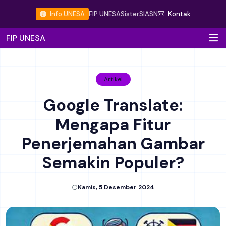
Info UNESA
FIP UNESA
Sister
SIASN
Kontak
FIP UNESA
Artikel
Google Translate:
Mengapa Fitur
Penerjemahan Gambar
Semakin Populer?
Kamis, 5 Desember 2024