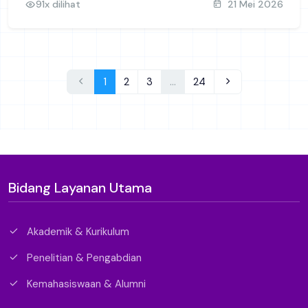
91x dilihat
21 Mei 2026
1
2
3
…
24
Bidang Layanan Utama
Akademik & Kurikulum
Penelitian & Pengabdian
Kemahasiswaan & Alumni