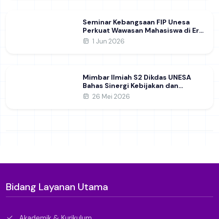
Seminar Kebangsaan FIP Unesa
Perkuat Wawasan Mahasiswa di Era
Geopolitik Global&nbsp;
1 Jun 2026
Mimbar Ilmiah S2 Dikdas UNESA
Bahas Sinergi Kebijakan dan
Pendidikan
26 Mei 2026
Bidang Layanan Utama