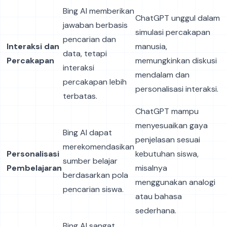
Bing AI memberikan
ChatGPT unggul dalam
jawaban berbasis
simulasi percakapan
pencarian dan
Interaksi dan
manusia,
data, tetapi
Percakapan
memungkinkan diskusi
interaksi
mendalam dan
percakapan lebih
personalisasi interaksi.
terbatas.
ChatGPT mampu
menyesuaikan gaya
Bing AI dapat
penjelasan sesuai
merekomendasikan
Personalisasi
kebutuhan siswa,
sumber belajar
Pembelajaran
misalnya
berdasarkan pola
menggunakan analogi
pencarian siswa.
atau bahasa
sederhana.
Bing AI sangat