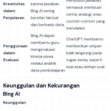
menyusun jawaban,
Kreativitas
karena jawaban
termasuk membuat
dalam
Bing AI sering
cerita, analogi, atau
Penjelasan
bersifat faktual
contoh-contoh yang
dan berbasis data.
mendalam.
Bing AI dapat
ChatGPT membantu
membantu guru
Penggunaan
memberikan umpan
mengevaluasi
dalam
balik langsung pada
kinerja siswa
Evaluasi
tugas siswa, seperti
melalui analitik
esai atau latihan soal.
data pembelajaran.
Keunggulan dan Kekurangan
Bing AI
Keunggulan
: