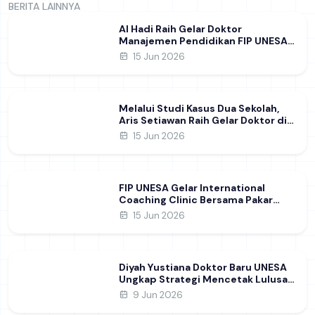
BERITA LAINNYA
Al Hadi Raih Gelar Doktor
Manajemen Pendidikan FIP UNESA
melalui Riset Pembentukan
15 Jun 2026
Karakter Guru
Melalui Studi Kasus Dua Sekolah,
Aris Setiawan Raih Gelar Doktor di
FIP UNESA Usai Kupas Manajemen
15 Jun 2026
Pembelajaran Deep Learning
FIP UNESA Gelar International
Coaching Clinic Bersama Pakar
Khon Kaen University Thailand,
15 Jun 2026
Kupas Strategi Publikasi Jurnal
Ilmiah Internasional dukung SDG 4
Diyah Yustiana Doktor Baru UNESA
Ungkap Strategi Mencetak Lulusan
SMK yang Siap Hadapi Dunia Kerja
9 Jun 2026
Modern