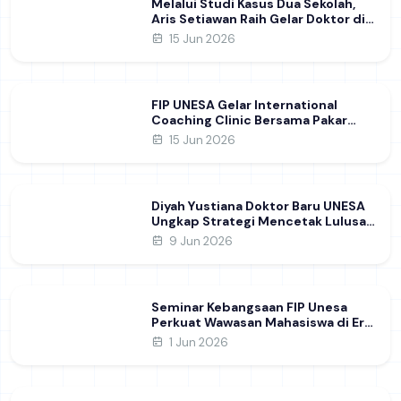
Melalui Studi Kasus Dua Sekolah,
Aris Setiawan Raih Gelar Doktor di
FIP UNESA Usai Kupas Manajemen
15 Jun 2026
Pembelajaran Deep Learning
FIP UNESA Gelar International
Coaching Clinic Bersama Pakar
Khon Kaen University Thailand,
15 Jun 2026
Kupas Strategi Publikasi Jurnal
Ilmiah Internasional dukung SDG 4
Diyah Yustiana Doktor Baru UNESA
Ungkap Strategi Mencetak Lulusan
SMK yang Siap Hadapi Dunia Kerja
9 Jun 2026
Modern
Seminar Kebangsaan FIP Unesa
Perkuat Wawasan Mahasiswa di Era
Geopolitik Global&nbsp;
1 Jun 2026