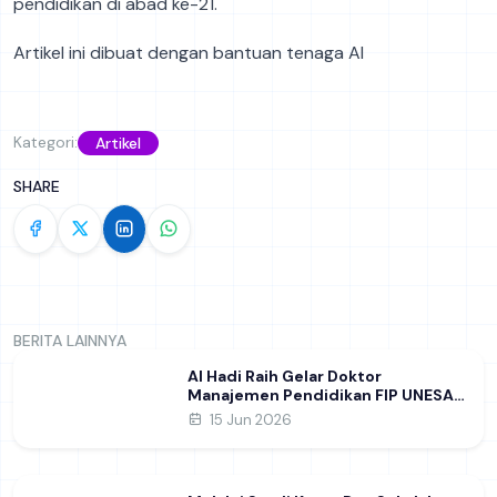
pendidikan di abad ke-21.
Artikel ini dibuat dengan bantuan tenaga AI
Kategori:
Artikel
SHARE
BERITA LAINNYA
Al Hadi Raih Gelar Doktor
Manajemen Pendidikan FIP UNESA
melalui Riset Pembentukan
15 Jun 2026
Karakter Guru