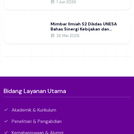
Geopolitik Global&nbsp;
1 Jun 2026
Mimbar Ilmiah S2 Dikdas UNESA
Bahas Sinergi Kebijakan dan
Pendidikan
26 Mei 2026
Bidang Layanan Utama
Akademik & Kurikulum
Penelitian & Pengabdian
Kemahasiswaan & Alumni