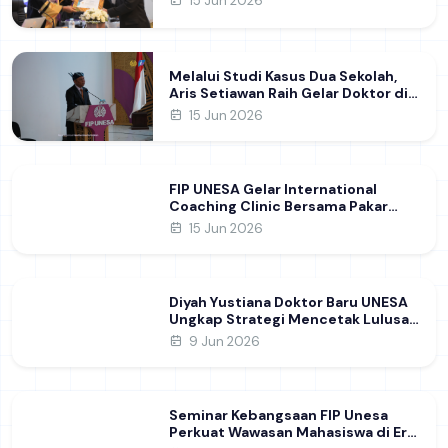
15 Jun 2026
Karakter Guru
Melalui Studi Kasus Dua Sekolah,
Aris Setiawan Raih Gelar Doktor di
FIP UNESA Usai Kupas Manajemen
15 Jun 2026
Pembelajaran Deep Learning
FIP UNESA Gelar International
Coaching Clinic Bersama Pakar
Khon Kaen University Thailand,
15 Jun 2026
Kupas Strategi Publikasi Jurnal
Ilmiah Internasional dukung SDG 4
Diyah Yustiana Doktor Baru UNESA
Ungkap Strategi Mencetak Lulusan
SMK yang Siap Hadapi Dunia Kerja
9 Jun 2026
Modern
Seminar Kebangsaan FIP Unesa
Perkuat Wawasan Mahasiswa di Era