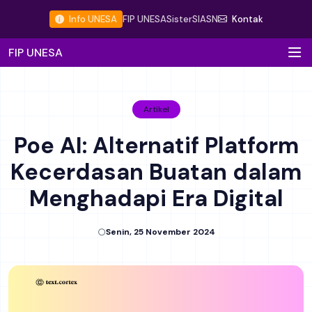
Info UNESA
FIP UNESA
Sister
SIASN
Kontak
FIP UNESA
Artikel
Poe AI: Alternatif Platform
Kecerdasan Buatan dalam
Menghadapi Era Digital
Senin, 25 November 2024