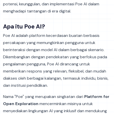
potensi, keunggulan, dan implementasi Poe AI dalam
menghadapi tantangan di era digital.
Apa itu Poe AI?
Poe AI adalah platform kecerdasan buatan berbasis
percakapan yang memungkinkan pengguna untuk
berinteraksi dengan model AI dalam berbagai skenario.
Dikembangkan dengan pendekatan yang berfokus pada
pengalaman pengguna, Poe AI dirancang untuk
memberikan respons yang relevan, fleksibel, dan mudah
diakses oleh berbagai kalangan, termasuk individu, bisnis,
dan institusi pendidikan.
Nama "Poe" yang merupakan singkatan dari
Platform for
Open Exploration
mencerminkan misinya untuk
menyediakan lingkungan AI yang inklusif dan mendukung