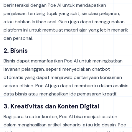
berinteraksi dengan Poe AI untuk mendapatkan
penjelasan tentang topik yang sulit, simulasi pelajaran,
atau bahkan latihan soal. Guru juga dapat menggunakan
platform ini untuk membuat materi ajar yang lebih menarik
dan personal.
2. Bisnis
Bisnis dapat memanfaatkan Poe AI untuk meningkatkan
layanan pelanggan, seperti menyediakan chatbot
otomatis yang dapat menjawab pertanyaan konsumen
secara efisien. Poe AI juga dapat membantu dalam analisis
data bisnis atau menghasilkan ide pemasaran kreatif.
3. Kreativitas dan Konten Digital
Bagi para kreator konten, Poe AI bisa menjadi asisten
dalam menghasilkan artikel, skenario, atau ide desain. Poe