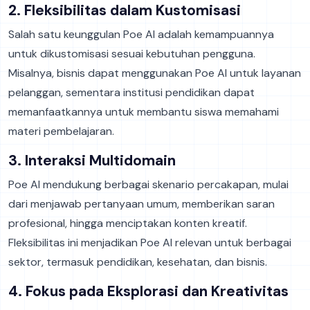
2. Fleksibilitas dalam Kustomisasi
Salah satu keunggulan Poe AI adalah kemampuannya
untuk dikustomisasi sesuai kebutuhan pengguna.
Misalnya, bisnis dapat menggunakan Poe AI untuk layanan
pelanggan, sementara institusi pendidikan dapat
memanfaatkannya untuk membantu siswa memahami
materi pembelajaran.
3. Interaksi Multidomain
Poe AI mendukung berbagai skenario percakapan, mulai
dari menjawab pertanyaan umum, memberikan saran
profesional, hingga menciptakan konten kreatif.
Fleksibilitas ini menjadikan Poe AI relevan untuk berbagai
sektor, termasuk pendidikan, kesehatan, dan bisnis.
4. Fokus pada Eksplorasi dan Kreativitas