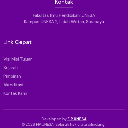
Kontak
Fakultas Ilmu Pendidikan, UNESA
Kampus UNESA 2, Lidah Wetan, Surabaya
Link Cepat
Visi Misi Tujuan
Sejarah
Pimpinan
Akreditasi
Kontak Kami
Developed by
FIP UNESA
© 2026 FIP UNESA. Seluruh hak cipta dilindungi.