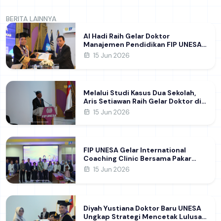
BERITA LAINNYA
Al Hadi Raih Gelar Doktor
Manajemen Pendidikan FIP UNESA
melalui Riset Pembentukan
15 Jun 2026
Karakter Guru
Melalui Studi Kasus Dua Sekolah,
Aris Setiawan Raih Gelar Doktor di
FIP UNESA Usai Kupas Manajemen
15 Jun 2026
Pembelajaran Deep Learning
FIP UNESA Gelar International
Coaching Clinic Bersama Pakar
Khon Kaen University Thailand,
15 Jun 2026
Kupas Strategi Publikasi Jurnal
Ilmiah Internasional dukung SDG 4
Diyah Yustiana Doktor Baru UNESA
Ungkap Strategi Mencetak Lulusan