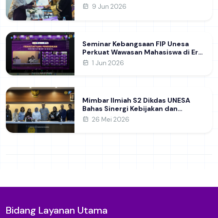
SMK yang Siap Hadapi Dunia Kerja
9 Jun 2026
Modern
Seminar Kebangsaan FIP Unesa
Perkuat Wawasan Mahasiswa di Era
Geopolitik Global&nbsp;
1 Jun 2026
Mimbar Ilmiah S2 Dikdas UNESA
Bahas Sinergi Kebijakan dan
Pendidikan
26 Mei 2026
Bidang Layanan Utama