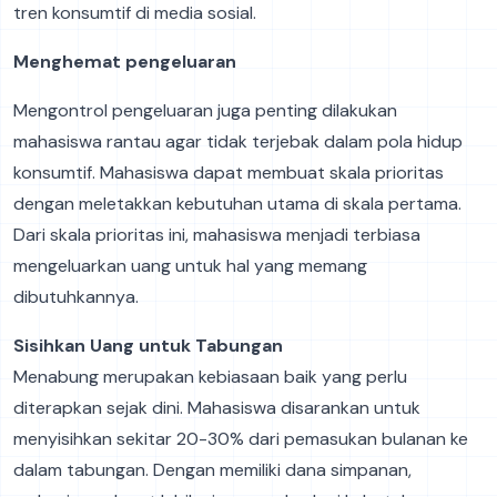
tren konsumtif di media sosial.
Menghemat pengeluaran
Mengontrol pengeluaran juga penting dilakukan
mahasiswa rantau agar tidak terjebak dalam pola hidup
konsumtif. Mahasiswa dapat membuat skala prioritas
dengan meletakkan kebutuhan utama di skala pertama.
Dari skala prioritas ini, mahasiswa menjadi terbiasa
mengeluarkan uang untuk hal yang memang
dibutuhkannya.
Sisihkan Uang untuk Tabungan
Menabung merupakan kebiasaan baik yang perlu
diterapkan sejak dini. Mahasiswa disarankan untuk
menyisihkan sekitar 20-30% dari pemasukan bulanan ke
dalam tabungan. Dengan memiliki dana simpanan,