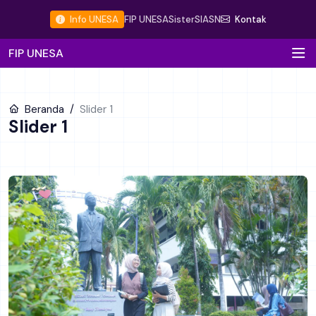
Info UNESA
FIP UNESA
Sister
SIASN
Kontak
FIP UNESA
Beranda
Slider 1
Slider 1