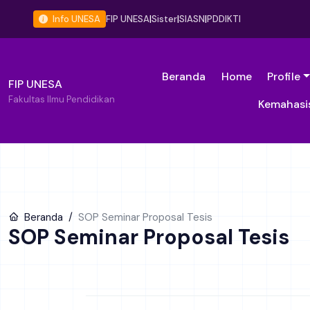
Info UNESA
FIP UNESA
|
Sister
|
SIASN
|
PDDIKTI
Beranda
Home
Profile
FIP UNESA
Fakultas Ilmu Pendidikan
Kemahasi
Beranda
SOP Seminar Proposal Tesis
SOP Seminar Proposal Tesis