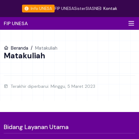
Info UNESA
FIP UNESA
Sister
SIASN
Kontak
FIP UNESA
Beranda
Matakuliah
Matakuliah
Terakhir diperbarui: Minggu, 5 Maret 2023
Bidang Layanan Utama