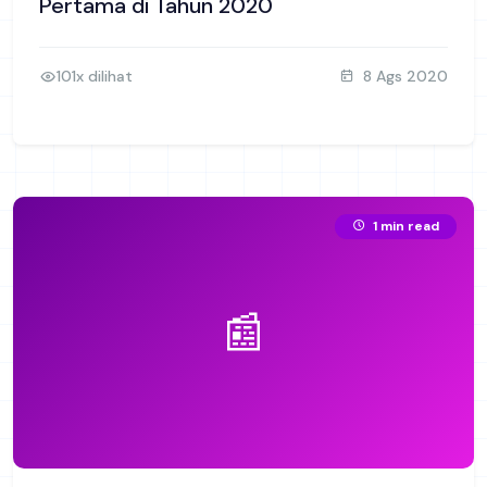
Pertama di Tahun 2020
101x dilihat
8 Ags 2020
1 min read
📰