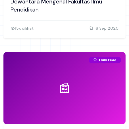
Dewantara Mengenal Fakultas Ilmu
Pendidikan
15x dilihat
6 Sep 2020
1 min read
📰