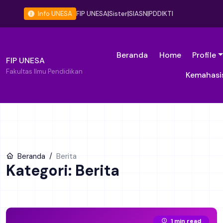
Info UNESA
FIP UNESA
|
Sister
|
SIASN
|
PDDIKTI
Beranda
Home
Profile
FIP UNESA
Fakultas Ilmu Pendidikan
Kemahasi
Beranda
Berita
Kategori: Berita
1 min read