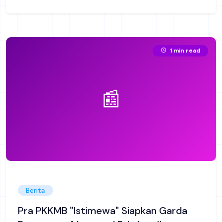
1 min read
📰
Berita
Pra PKKMB "Istimewa" Siapkan Garda