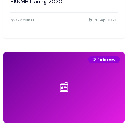
PKKMB Daring 2020
37x dilihat
4 Sep 2020
1 min read
📰