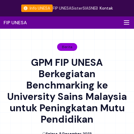
Info UNESA
FIP UNESA
Sister
SIASN
Kontak
FIP UNESA
Berita
GPM FIP UNESA
Berkegiatan
Benchmarking ke
University Sains Malaysia
untuk Peningkatan Mutu
Pendidikan
Selasa, 5 Desember 2023