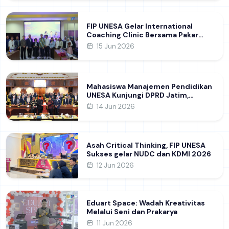
FIP UNESA Gelar International
Coaching Clinic Bersama Pakar
Khon Kaen University Thailand,
15 Jun 2026
Kupas Strategi Publikasi Jurnal
Ilmiah Internasional dukung SDG 4
Mahasiswa Manajemen Pendidikan
UNESA Kunjungi DPRD Jatim,
Perdalam Pemahaman Kebijakan
14 Jun 2026
Pendidikan Daerah
Asah Critical Thinking, FIP UNESA
Sukses gelar NUDC dan KDMI 2026
12 Jun 2026
Eduart Space: Wadah Kreativitas
Melalui Seni dan Prakarya
11 Jun 2026