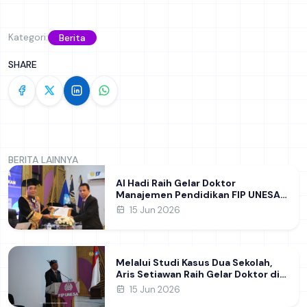
Kategori:
Berita
SHARE
BERITA LAINNYA
Al Hadi Raih Gelar Doktor
Manajemen Pendidikan FIP UNESA
melalui Riset Pembentukan
15 Jun 2026
Karakter Guru
Melalui Studi Kasus Dua Sekolah,
Aris Setiawan Raih Gelar Doktor di
FIP UNESA Usai Kupas Manajemen
15 Jun 2026
Pembelajaran Deep Learning