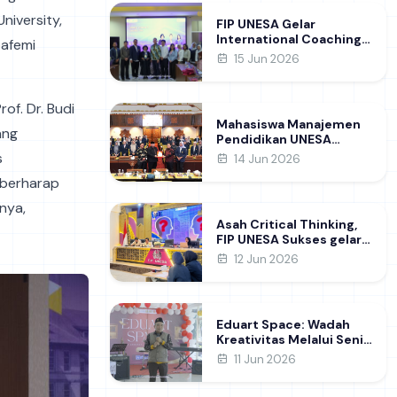
Learning
niversity,
FIP UNESA Gelar
International Coaching
bafemi
Clinic Bersama Pakar
15 Jun 2026
Khon Kaen University
Thailand, Kupas Strategi
Publikasi Jurnal Ilmiah
of. Dr. Budi
Internasional dukung
Mahasiswa Manajemen
SDG 4
ang
Pendidikan UNESA
Kunjungi DPRD Jatim,
s
14 Jun 2026
Perdalam Pemahaman
u berharap
Kebijakan Pendidikan
Daerah
nya,
Asah Critical Thinking,
FIP UNESA Sukses gelar
NUDC dan KDMI 2026
12 Jun 2026
Eduart Space: Wadah
Kreativitas Melalui Seni
dan Prakarya
11 Jun 2026