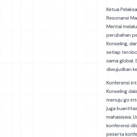
Ketua Pelaksa
Resonansi Ma
Mental melalu
perubahan pe
Konseling, da
setiap terobo
sama global. 
diwujudkan k
Konferensi in
Konseling da
menuju go int
juga kuantita
mahasiswa. U
konferensi di
peserta konfe