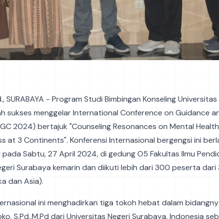
id., SURABAYA - Program Studi Bimbingan Konseling Universitas
ah sukses menggelar International Conference on Guidance a
GC 2024) bertajuk "Counseling Resonances on Mental Healt
 at 3 Continents". Konferensi Internasional bergengsi ini ber
 pada Sabtu, 27 April 2024, di gedung O5 Fakultas Ilmu Pendi
egeri Surabaya kemarin dan diikuti lebih dari 300 peserta dari
ka dan Asia).
ternasional ini menghadirkan tiga tokoh hebat dalam bidangnya
oko, S.Pd.,M.Pd dari Universitas Negeri Surabaya, Indonesia se