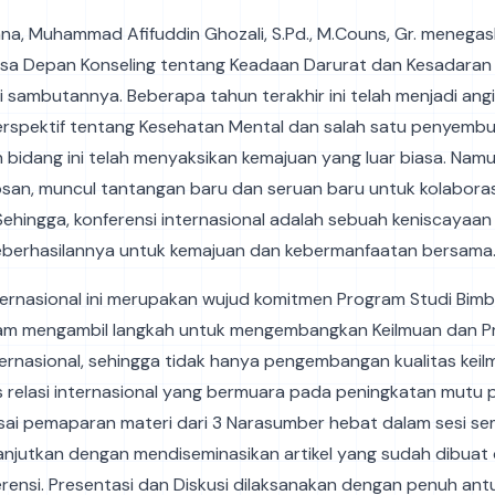
na, Muhammad Afifuddin Ghozali, S.Pd., M.Couns, Gr. menegas
sa Depan Konseling tentang Keadaan Darurat dan Kesadaran
i sambutannya. Beberapa tahun terakhir ini telah menjadi ang
rspektif tentang Kesehatan Mental dan salah satu penyemb
n bidang ini telah menyaksikan kemajuan yang luar biasa. Nam
san, muncul tantangan baru dan seruan baru untuk kolaboras
Sehingga, konferensi internasional adalah sebuah keniscayaan
eberhasilannya untuk kemajuan dan kebermanfaatan bersama
ternasional ini merupakan wujud komitmen Program Studi Bim
lam mengambil langkah untuk mengembangkan Keilmuan dan P
ernasional, sehingga tidak hanya pengembangan kualitas keil
s relasi internasional yang bermuara pada peningkatan mutu 
sai pemaparan materi dari 3 Narasumber hebat dalam sesi sem
lanjutkan dengan mendiseminasikan artikel yang sudah dibuat 
rensi. Presentasi dan Diskusi dilaksanakan dengan penuh antu