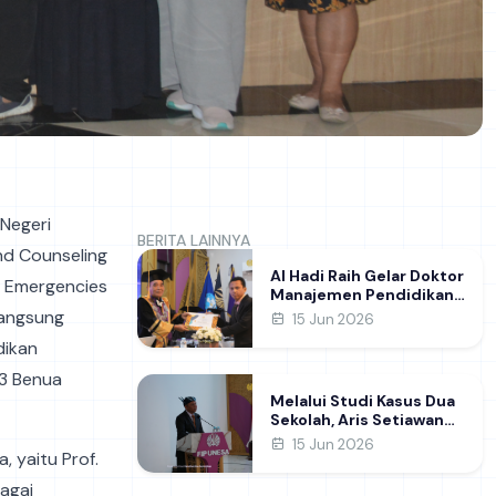
 Negeri
BERITA LAINNYA
nd Counseling
Al Hadi Raih Gelar Doktor
h Emergencies
Manajemen Pendidikan
FIP UNESA melalui Riset
langsung
15 Jun 2026
Pembentukan Karakter
dikan
Guru
 3 Benua
Melalui Studi Kasus Dua
Sekolah, Aris Setiawan
Raih Gelar Doktor di FIP
15 Jun 2026
, yaitu Prof.
UNESA Usai Kupas
Manajemen
bagai
Pembelajaran Deep