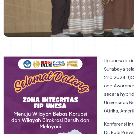
fip.unesa.ac.
Surabaya tel
2nd 2024 (IC
and Awareness
secara hybrid
Universitas N
(Afrika, Ameri
Konferensi in
Dr. Budi Purw