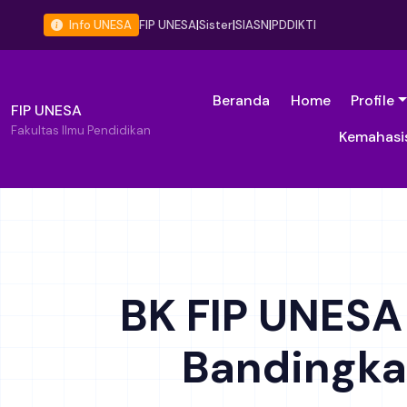
Info UNESA
FIP UNESA
|
Sister
|
SIASN
|
PDDIKTI
Beranda
Home
Profile
FIP UNESA
Fakultas Ilmu Pendidikan
Kemahasi
BK FIP UNESA
Bandingka