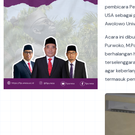
pembicara Per
USA sebagai 
Awolowo Unive
Acara ini dib
Purwoko, M.Pd.
berhalangan h
terselenggara
agar keberlan
termasuk pen