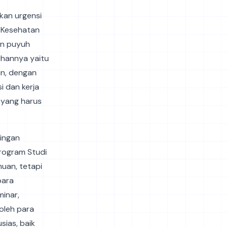
kan urgensi
 Kesehatan
in puyuh
uhannya yaitu
un, dengan
i dan kerja
 yang harus
.
bingan
rogram Studi
muan, tetapi
para
inar,
oleh para
sias, baik