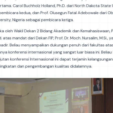
tama. Carol Buchholz Holland, Ph.D. dari North Dakota State U
pembicara kedua, dan Prof. Olusegun Fatal Adebowale dari O
rsity, Nigeria sebagai pembicara ketiga.
uka oleh Wakil Dekan 2 Bidang Akademik dan Kemahasiswaan, Pr
 atas mandat dari Dekan FIP, Prof. Dr. Moch. Nursalim, M.Si., y
adir. Beliau menyampaikan dukungan penuh dari fakultas ata
nya konferensi internasional yang sangat luar biasa ini. Belia
jutan konferensi Internasional ini dapat terjamin kelangsungan
ingkatan dan pengembangan kualitas didalamnya.