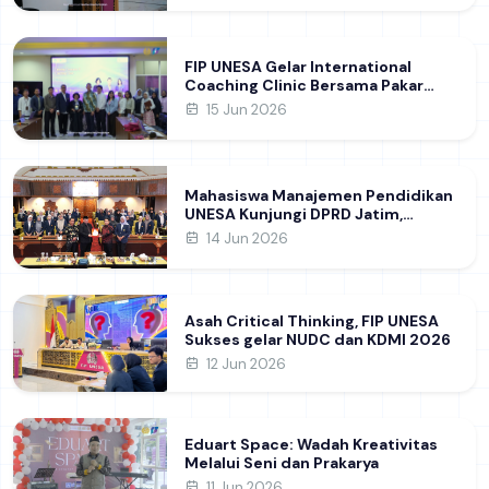
FIP UNESA Gelar International
Coaching Clinic Bersama Pakar
Khon Kaen University Thailand,
15 Jun 2026
Kupas Strategi Publikasi Jurnal
Ilmiah Internasional dukung SDG 4
Mahasiswa Manajemen Pendidikan
UNESA Kunjungi DPRD Jatim,
Perdalam Pemahaman Kebijakan
14 Jun 2026
Pendidikan Daerah
Asah Critical Thinking, FIP UNESA
Sukses gelar NUDC dan KDMI 2026
12 Jun 2026
Eduart Space: Wadah Kreativitas
Melalui Seni dan Prakarya
11 Jun 2026