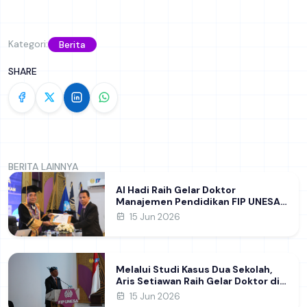
Kategori:
Berita
SHARE
BERITA LAINNYA
Al Hadi Raih Gelar Doktor
Manajemen Pendidikan FIP UNESA
melalui Riset Pembentukan
15 Jun 2026
Karakter Guru
Melalui Studi Kasus Dua Sekolah,
Aris Setiawan Raih Gelar Doktor di
FIP UNESA Usai Kupas Manajemen
15 Jun 2026
Pembelajaran Deep Learning