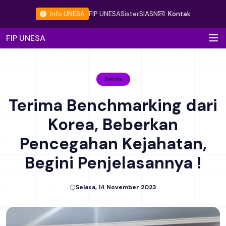
Info UNESA
FIP UNESA
Sister
SIASN
Kontak
FIP UNESA
Berita
Terima Benchmarking dari
Korea, Beberkan
Pencegahan Kejahatan,
Begini Penjelasannya !
Selasa, 14 November 2023