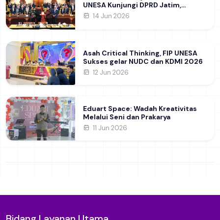
UNESA Kunjungi DPRD Jatim,
Perdalam Pemahaman Kebijakan
14 Jun 2026
Pendidikan Daerah
Asah Critical Thinking, FIP UNESA
Sukses gelar NUDC dan KDMI 2026
12 Jun 2026
Eduart Space: Wadah Kreativitas
Melalui Seni dan Prakarya
11 Jun 2026
Bidang Layanan Utama