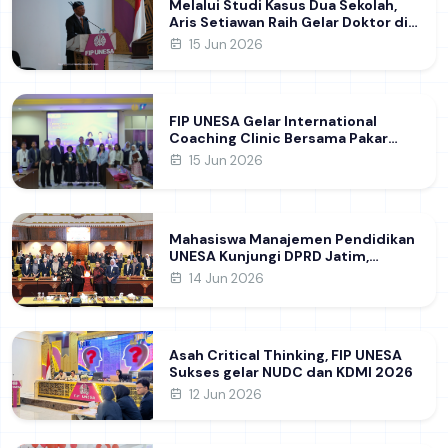
Melalui Studi Kasus Dua Sekolah,
Aris Setiawan Raih Gelar Doktor di
FIP UNESA Usai Kupas Manajemen
15 Jun 2026
Pembelajaran Deep Learning
FIP UNESA Gelar International
Coaching Clinic Bersama Pakar
Khon Kaen University Thailand,
15 Jun 2026
Kupas Strategi Publikasi Jurnal
Ilmiah Internasional dukung SDG 4
Mahasiswa Manajemen Pendidikan
UNESA Kunjungi DPRD Jatim,
Perdalam Pemahaman Kebijakan
14 Jun 2026
Pendidikan Daerah
Asah Critical Thinking, FIP UNESA
Sukses gelar NUDC dan KDMI 2026
12 Jun 2026