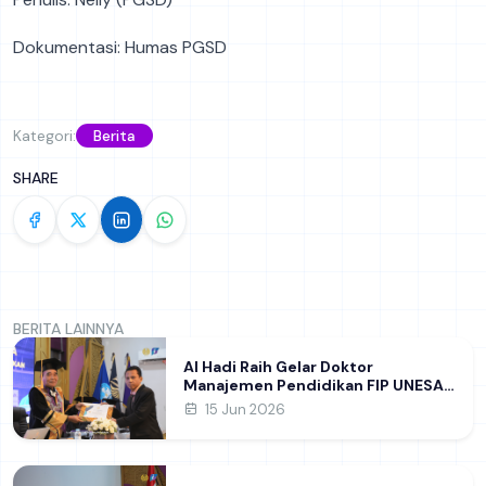
Dokumentasi: Humas PGSD
Kategori:
Berita
SHARE
BERITA LAINNYA
Al Hadi Raih Gelar Doktor
Manajemen Pendidikan FIP UNESA
melalui Riset Pembentukan
15 Jun 2026
Karakter Guru