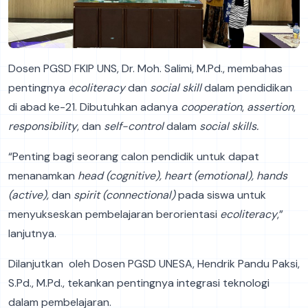
Dosen PGSD FKIP UNS, Dr. Moh. Salimi, M.Pd., membahas
pentingnya
ecoliteracy
dan
social skill
dalam pendidikan
di abad ke-21. Dibutuhkan adanya
cooperation
,
assertion
,
responsibility
, dan
self-control
dalam
social skills.
“Penting bagi seorang calon pendidik untuk dapat
menanamkan
head (cognitive), heart (emotional), hands
(active),
dan
spirit (connectional)
pada siswa untuk
menyukseskan pembelajaran berorientasi
ecoliteracy
,”
lanjutnya.
Dilanjutkan oleh Dosen PGSD UNESA, Hendrik Pandu Paksi,
S.Pd., M.Pd., tekankan pentingnya integrasi teknologi
dalam pembelajaran.