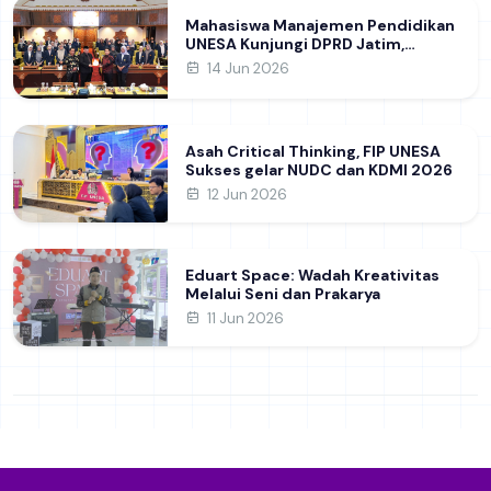
Mahasiswa Manajemen Pendidikan
UNESA Kunjungi DPRD Jatim,
Perdalam Pemahaman Kebijakan
14 Jun 2026
Pendidikan Daerah
Asah Critical Thinking, FIP UNESA
Sukses gelar NUDC dan KDMI 2026
12 Jun 2026
Eduart Space: Wadah Kreativitas
Melalui Seni dan Prakarya
11 Jun 2026