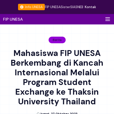
Info UNESA
FIP UNESA
Sister
SIASN
Kontak
FIP UNESA
Berita
Mahasiswa FIP UNESA
Berkembang di Kancah
Internasional Melalui
Program Student
Exchange ke Thaksin
University Thailand
Jumat, 27 Oktober 2023