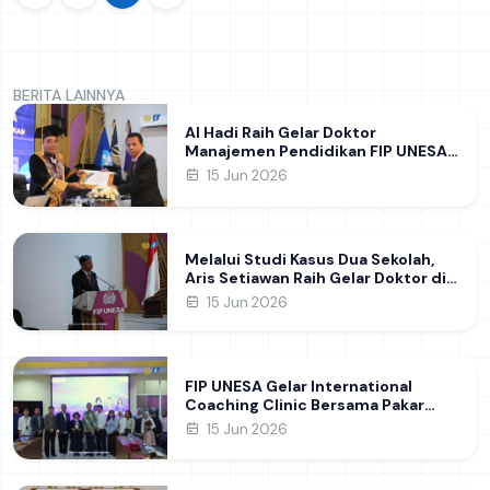
BERITA LAINNYA
Al Hadi Raih Gelar Doktor
Manajemen Pendidikan FIP UNESA
melalui Riset Pembentukan
15 Jun 2026
Karakter Guru
Melalui Studi Kasus Dua Sekolah,
Aris Setiawan Raih Gelar Doktor di
FIP UNESA Usai Kupas Manajemen
15 Jun 2026
Pembelajaran Deep Learning
FIP UNESA Gelar International
Coaching Clinic Bersama Pakar
Khon Kaen University Thailand,
15 Jun 2026
Kupas Strategi Publikasi Jurnal
Ilmiah Internasional dukung SDG 4