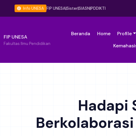
Info UNESA
FIP UNESA
|
Sister
|
SIASN
|
PDDIKTI
Beranda
Home
Profile
FIP UNESA
Fakultas Ilmu Pendidikan
Kemahasi
Hadapi 
Berkolaborasi