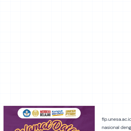
fip.unesa.ac.
nasional deng