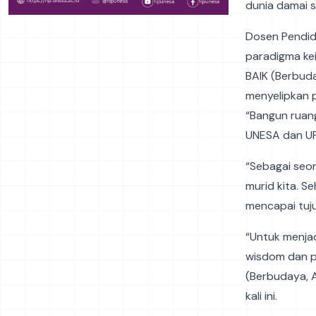
dunia damai s
Dosen Pendidi
paradigma kei
BAIK (Berbuda
menyelipkan 
“Bangun ruang
UNESA dan UP
“Sebagai seor
murid kita. S
mencapai tuju
“Untuk menjad
wisdom dan p
(Berbudaya, A
kali ini.