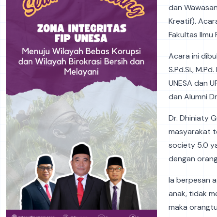
dan Wawasan 
Kreatif). Aca
Fakultas Ilmu
Acara ini dib
S.Pd.Si., M.P
UNESA dan UP
dan Alumni Dr
Dr. Dhiniaty 
masyarakat te
society 5.0 y
dengan orang
Ia berpesan 
anak, tidak m
maka orangtu