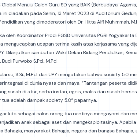
Global Menuju Calon Guru SD yang BAIK (Berbudaya, Agamis, 
ra ini diadakan pada Senin, 13 Maret 2023 di Auditorium Gedun
 Pendidikan yang dimoderatori oleh Dr. Hitta Alfi Muhimmah, M
uka oleh Koordinator Prodi PGSD Universitas PGRI Yogyakarta 
d. Ia mengucapkan ucapan terima kasih atas kerjasama yang dij
Y. Dilanjutkan sambutan Wakil Dekan Bidang Pendidikan, Kem
. Budi Purwoko S.Pd., M.Pd.
Gularso, S.Si., M.Pd. dari UPY mengatakan bahwa society 5.0 m
rintegrasi di dunia nyata dan maya. “Tantangan peserta didik
ang susah di atur, serba instan, egois, malas dan susah bersosi
 tua adalah dampak society 5.0” paparnya.
agar kita sebagai calon orang tua nantinya mengayomi dan m
enjadikan anak sebagai aset dan mengeksploitasinya. Apabila
a Bahagia, masyarakat Bahagia, negara dan bangsa Bahagia, 