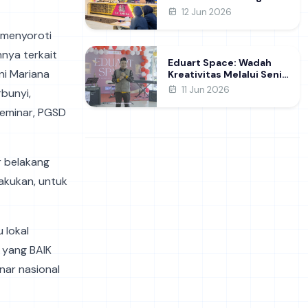
NUDC dan KDMI 2026
12 Jun 2026
. menyoroti
nnya terkait
Eduart Space: Wadah
ni Mariana
Kreativitas Melalui Seni
dan Prakarya
11 Jun 2026
bunyi,
seminar, PGSD
r belakang
lakukan, untuk
 lokal
 yang BAIK
nar nasional