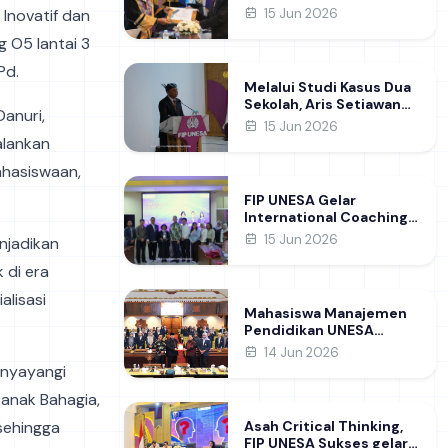
FIP UNESA melalui Riset
Inovatif dan
15 Jun 2026
Pembentukan Karakter
g O5 lantai 3
Guru
.Pd.
Melalui Studi Kasus Dua
Sekolah, Aris Setiawan
Danuri,
Raih Gelar Doktor di FIP
15 Jun 2026
UNESA Usai Kupas
alankan
Manajemen
ahasiswaan,
Pembelajaran Deep
Learning
FIP UNESA Gelar
International Coaching
Clinic Bersama Pakar
15 Jun 2026
enjadikan
Khon Kaen University
Thailand, Kupas Strategi
 di era
Publikasi Jurnal Ilmiah
alisasi
Internasional dukung
Mahasiswa Manajemen
SDG 4
Pendidikan UNESA
Kunjungi DPRD Jatim,
14 Jun 2026
Perdalam Pemahaman
enyayangi
Kebijakan Pendidikan
 anak Bahagia,
Daerah
sehingga
Asah Critical Thinking,
FIP UNESA Sukses gelar