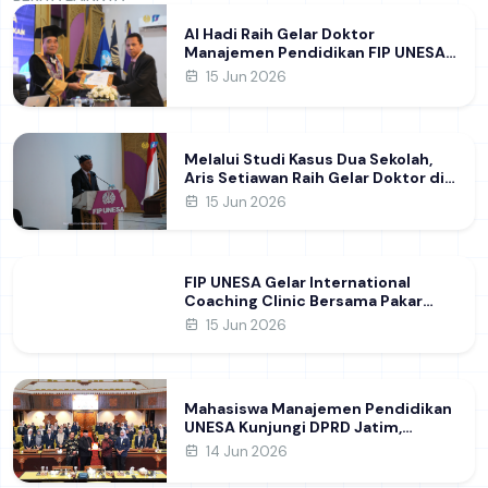
Al Hadi Raih Gelar Doktor
Manajemen Pendidikan FIP UNESA
melalui Riset Pembentukan
15 Jun 2026
Karakter Guru
Melalui Studi Kasus Dua Sekolah,
Aris Setiawan Raih Gelar Doktor di
FIP UNESA Usai Kupas Manajemen
15 Jun 2026
Pembelajaran Deep Learning
FIP UNESA Gelar International
Coaching Clinic Bersama Pakar
Khon Kaen University Thailand,
15 Jun 2026
Kupas Strategi Publikasi Jurnal
Ilmiah Internasional dukung SDG 4
Mahasiswa Manajemen Pendidikan
UNESA Kunjungi DPRD Jatim,
Perdalam Pemahaman Kebijakan
14 Jun 2026
Pendidikan Daerah