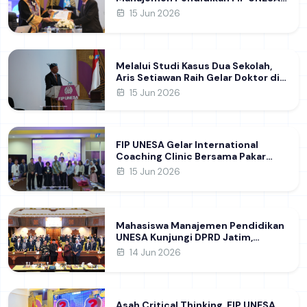
melalui Riset Pembentukan
15 Jun 2026
Karakter Guru
Melalui Studi Kasus Dua Sekolah,
Aris Setiawan Raih Gelar Doktor di
FIP UNESA Usai Kupas Manajemen
15 Jun 2026
Pembelajaran Deep Learning
FIP UNESA Gelar International
Coaching Clinic Bersama Pakar
Khon Kaen University Thailand,
15 Jun 2026
Kupas Strategi Publikasi Jurnal
Ilmiah Internasional dukung SDG 4
Mahasiswa Manajemen Pendidikan
UNESA Kunjungi DPRD Jatim,
Perdalam Pemahaman Kebijakan
14 Jun 2026
Pendidikan Daerah
Asah Critical Thinking, FIP UNESA