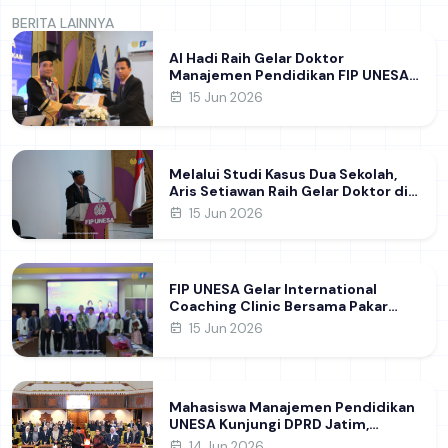
BERITA LAINNYA
Al Hadi Raih Gelar Doktor
Manajemen Pendidikan FIP UNESA
melalui Riset Pembentukan
15 Jun 2026
Karakter Guru
Melalui Studi Kasus Dua Sekolah,
Aris Setiawan Raih Gelar Doktor di
FIP UNESA Usai Kupas Manajemen
15 Jun 2026
Pembelajaran Deep Learning
FIP UNESA Gelar International
Coaching Clinic Bersama Pakar
Khon Kaen University Thailand,
15 Jun 2026
Kupas Strategi Publikasi Jurnal
Ilmiah Internasional dukung SDG 4
Mahasiswa Manajemen Pendidikan
UNESA Kunjungi DPRD Jatim,
Perdalam Pemahaman Kebijakan
14 Jun 2026