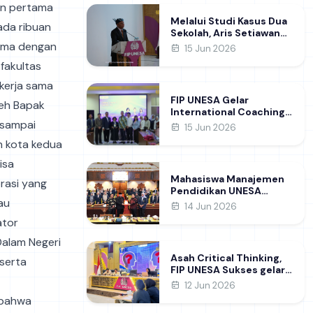
an pertama
Melalui Studi Kasus Dua
ada ribuan
Sekolah, Aris Setiawan
Raih Gelar Doktor di FIP
sama dengan
15 Jun 2026
UNESA Usai Kupas
fakultas
Manajemen
Pembelajaran Deep
kerja sama
Learning
FIP UNESA Gelar
leh Bapak
International Coaching
 sampai
Clinic Bersama Pakar
15 Jun 2026
Khon Kaen University
n kota kedua
Thailand, Kupas Strategi
Publikasi Jurnal Ilmiah
isa
Internasional dukung
Mahasiswa Manajemen
rasi yang
SDG 4
Pendidikan UNESA
au
Kunjungi DPRD Jatim,
14 Jun 2026
Perdalam Pemahaman
ator
Kebijakan Pendidikan
Daerah
Dalam Negeri
Asah Critical Thinking,
 serta
FIP UNESA Sukses gelar
NUDC dan KDMI 2026
12 Jun 2026
 bahwa