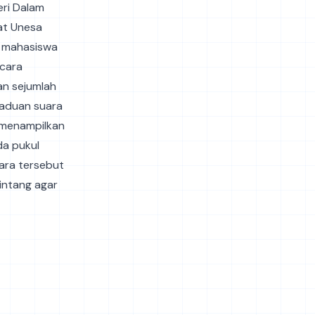
eri Dalam
at Unesa
a mahasiswa
acara
an sejumlah
paduan suara
 menampilkan
da pukul
ara tersebut
intang agar