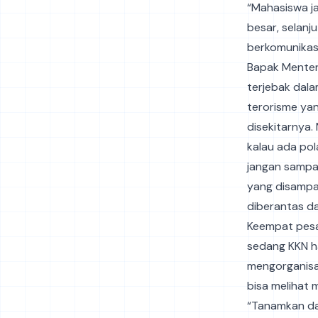
“Mahasiswa ja
besar, selanj
berkomunikas
Bapak Menter
terjebak dal
terorisme ya
disekitarnya.
kalau ada pol
jangan sampa
yang disampai
diberantas da
Keempat pesa
sedang KKN h
mengorganisas
bisa melihat
“Tanamkan dal