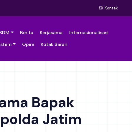
Kontak
SDM
Berita
Kerjasama
Internasionalisasi
ystem
Opini
Kotak Saran
rsama Bapak
apolda Jatim