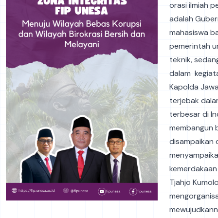
orasi ilmiah
adalah Guber
mahasiswa ba
pemerintah u
teknik, seda
dalam kegiat
Kapolda Jawa
terjebak dala
terbesar di I
membangun ba
disampaikan o
menyampaikan
kemerdakaan I
Tjahjo Kumolo
mengorganisa
mewujudkanny