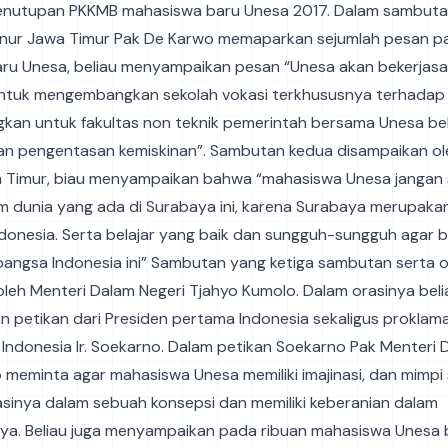
 penutupan PKKMB mahasiswa baru Unesa 2017. Dalam sambut
nur Jawa Timur Pak De Karwo memaparkan sejumlah pesan p
ru Unesa, beliau menyampaikan pesan “Unesa akan bekerja
ntuk mengembangkan sekolah vokasi terkhususnya terhadap 
ngkan untuk fakultas non teknik pemerintah bersama Unesa be
an pengentasan kemiskinan”. Sambutan kedua disampaikan o
 Timur, biau menyampaikan bahwa “mahasiswa Unesa jangan
m dunia yang ada di Surabaya ini, karena Surabaya merupaka
ndonesia. Serta belajar yang baik dan sungguh-sungguh agar b
ngsa Indonesia ini” Sambutan yang ketiga sambutan serta o
leh Menteri Dalam Negeri Tjahyo Kumolo. Dalam orasinya beli
 petikan dari Presiden pertama Indonesia sekaligus proklam
ndonesia Ir. Soekarno. Dalam petikan Soekarno Pak Menteri 
 meminta agar mahasiswa Unesa memiliki imajinasi, dan mimpi
sinya dalam sebuah konsepsi dan memiliki keberanian dalam
a. Beliau juga menyampaikan pada ribuan mahasiswa Unesa