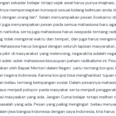
ngan sekadar belajar tetapi sejak awal harus punya imajinasi
utnya mempersiapkan konsepsi sesuai bidang keilmuan anda d
i dengan orang lain”. Selain menyampaikan pesan Soekarno da
i juga menyampaikan pesan pada semua mahasiswa baru aga
am narkoba, serta juga mahasiswa harus waspada tentang radi
ng tidak mengenal waktu dan tempat, dan juga harus mengena
 Mahasiswa harus bergaul dengan seluruh lapisan masyarakat,
a pikir di masyarakat yang melenceng, negarakita adalah nega
i adek-adek mahasiswa kesusupan paham radikalisme ini. Pes
kan oleh Bapak Menteri dalam Negeri yaitu tentang korupsi, 
ri negera Indonesia. Karena korupsi bisa menghambat tujuan n
n beliau tentang keimpangan sosial. Dalam pesannya mahas
aus menjadi pelopor pada masyakar serta menjadi penggera
i masyaakat yang ada. Jangan Cuma belajar tetapi melihat d
 masalah yang ada. Pesan yang paling mengingat beliau meny
am jiwa bangsa Indonesia dengan saya Indonesia, kita harus