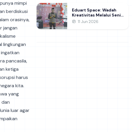
, punya mimpi
Eduart Space: Wadah
an berdiskusi
Kreativitas Melalui Seni
lam orasinya,
dan Prakarya
11 Jun 2026
r jangan
kalisme
l lingkungan
 ingatkan
ra pancasila,
an ketiga
korupsi harus
egara kita.
iswa yang
k dan
unia luar agar
ampaikan