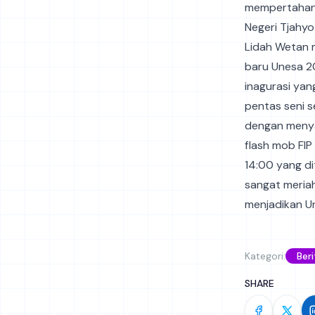
mempertahank
Negeri Tjahyo
Lidah Wetan m
baru Unesa 20
inagurasi ya
pentas seni s
dengan menya
flash mob FIP
14:00 yang di
sangat meria
menjadikan Un
Kategori:
Beri
SHARE