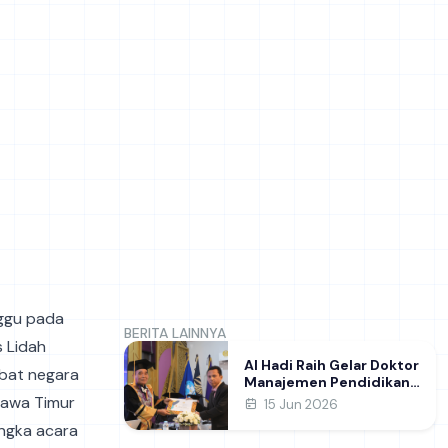
ggu pada
BERITA LAINNYA
 Lidah
Al Hadi Raih Gelar Doktor
abat negara
Manajemen Pendidikan
FIP UNESA melalui Riset
Jawa Timur
15 Jun 2026
Pembentukan Karakter
angka acara
Guru