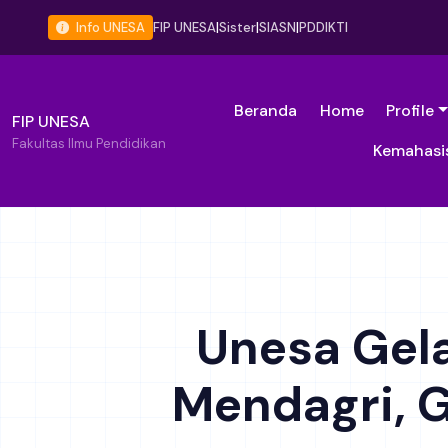
Info UNESA
FIP UNESA
|
Sister
|
SIASN
|
PDDIKTI
Beranda
Home
Profile
FIP UNESA
Fakultas Ilmu Pendidikan
Kemahasi
Unesa Gela
Mendagri, G