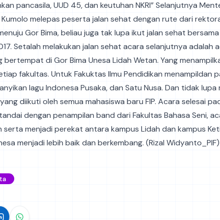
an pancasila, UUD 45, dan keutuhan NKRI” Selanjutnya Ment
 Kumolo melepas peserta jalan sehat dengan rute dari rektor
enuju Gor Bima, beliau juga tak lupa ikut jalan sehat bersam
17. Setalah melakukan jalan sehat acara selanjutnya adalah 
ng bertempat di Gor Bima Unesa Lidah Wetan. Yang menampilk
etiap fakultas. Untuk Fakuktas Ilmu Pendidikan menampildan 
nyikan lagu Indonesa Pusaka, dan Satu Nusa. Dan tidak lupa
 yang diikuti oleh semua mahasiswa baru FIP. Acara selesai pa
tandai dengan penampilan band dari Fakultas Bahasa Seni, ac
h serta menjadi perekat antara kampus Lidah dan kampus Ket
esa menjadi lebih baik dan berkembang. (Rizal Widyanto_PIF)
ta