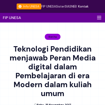
Info UNESA
FIP UNESA
Sister
SIASN
Kontak
FIP UNESA
Berita
Teknologi Pendidikan
menjawab Peran Media
digital dalam
Pembelajaran di era
Modern dalam kuliah
umum
Rabu, 15 November 2017