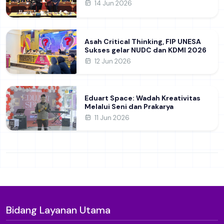
Perdalam Pemahaman Kebijakan
14 Jun 2026
Pendidikan Daerah
Asah Critical Thinking, FIP UNESA
Sukses gelar NUDC dan KDMI 2026
12 Jun 2026
Eduart Space: Wadah Kreativitas
Melalui Seni dan Prakarya
11 Jun 2026
Bidang Layanan Utama