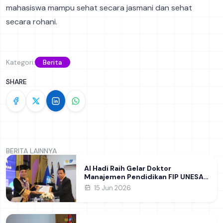
mahasiswa mampu sehat secara jasmani dan sehat
secara rohani.
Kategori:
Berita
SHARE
BERITA LAINNYA
Al Hadi Raih Gelar Doktor
Manajemen Pendidikan FIP UNESA
melalui Riset Pembentukan
15 Jun 2026
Karakter Guru