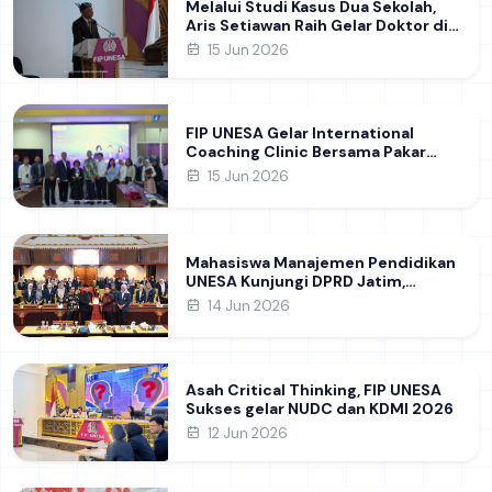
Melalui Studi Kasus Dua Sekolah,
Aris Setiawan Raih Gelar Doktor di
FIP UNESA Usai Kupas Manajemen
15 Jun 2026
Pembelajaran Deep Learning
FIP UNESA Gelar International
Coaching Clinic Bersama Pakar
Khon Kaen University Thailand,
15 Jun 2026
Kupas Strategi Publikasi Jurnal
Ilmiah Internasional dukung SDG 4
Mahasiswa Manajemen Pendidikan
UNESA Kunjungi DPRD Jatim,
Perdalam Pemahaman Kebijakan
14 Jun 2026
Pendidikan Daerah
Asah Critical Thinking, FIP UNESA
Sukses gelar NUDC dan KDMI 2026
12 Jun 2026