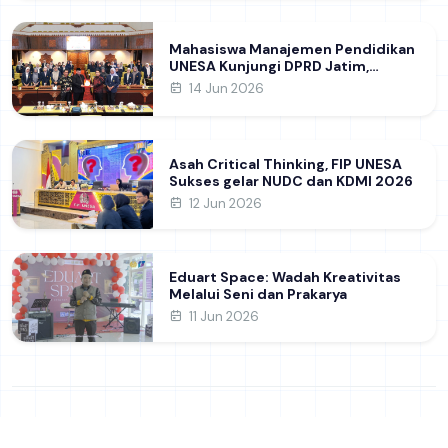
Mahasiswa Manajemen Pendidikan
UNESA Kunjungi DPRD Jatim,
Perdalam Pemahaman Kebijakan
14 Jun 2026
Pendidikan Daerah
Asah Critical Thinking, FIP UNESA
Sukses gelar NUDC dan KDMI 2026
12 Jun 2026
Eduart Space: Wadah Kreativitas
Melalui Seni dan Prakarya
11 Jun 2026