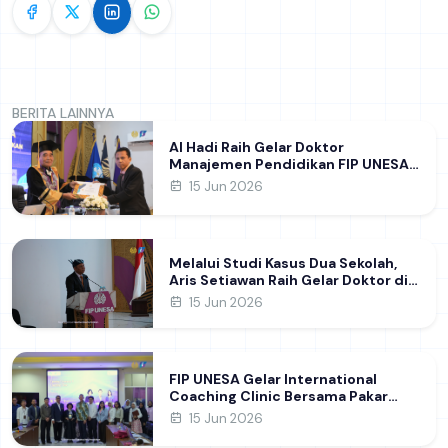
BERITA LAINNYA
Al Hadi Raih Gelar Doktor
Manajemen Pendidikan FIP UNESA
melalui Riset Pembentukan
15 Jun 2026
Karakter Guru
Melalui Studi Kasus Dua Sekolah,
Aris Setiawan Raih Gelar Doktor di
FIP UNESA Usai Kupas Manajemen
15 Jun 2026
Pembelajaran Deep Learning
FIP UNESA Gelar International
Coaching Clinic Bersama Pakar
Khon Kaen University Thailand,
15 Jun 2026
Kupas Strategi Publikasi Jurnal
Ilmiah Internasional dukung SDG 4